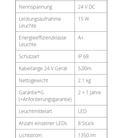
Nennspannung
24 V DC
Leistungsaufnahme
15 W
Leuchte
Energieeffizienzklasse
A+
Leuchte
Schutzart
IP 68
Kabellänge 24 V Gerät
5,00m
Nettogewicht
2.1 kg
Garantie*G
2 + 1 Jahre
(+Anforderungsgarantie)
Leuchtmittelart
LED
Anzahl einzelner LEDs
8 Stück
Lichtstrom
1350 lm