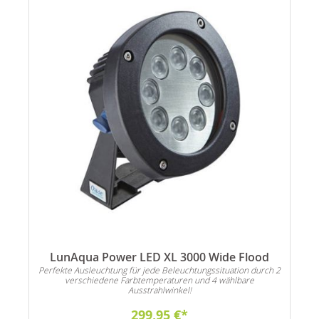
LunAqua Power LED XL 3000 Wide Flood
h 2
Perfekte Ausleuchtung für jede Beleuchtungssituation durch 2
Pe
verschiedene Farbtemperaturen und 4 wählbare
Ausstrahlwinkel!
299,95 €