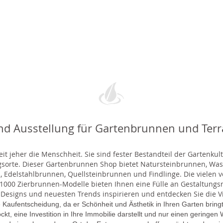
nd Ausstellung für Gartenbrunnen und Ter
t jeher die Menschheit. Sie sind fester Bestandteil der Gartenkul
gsorte. Dieser Gartenbrunnen Shop bietet Natursteinbrunnen, 
 Edelstahlbrunnen, Quellsteinbrunnen und Findlinge. Die vielen ve
000 Zierbrunnen-Modelle bieten Ihnen eine Fülle an Gestaltungsmö
 Designs und neuesten Trends inspirieren und entdecken Sie die Vie
 Kaufentscheidung, da er Schönheit und Ästhetik in Ihren Garten brin
lockt, eine Investition in Ihre Immobilie darstellt und nur einen gering