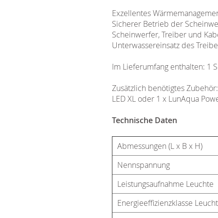
Exzellentes Wärmemanagement 
Sicherer Betrieb der Scheinw
Scheinwerfer, Treiber und Kabe
Unterwassereinsatz des Treib
Im Lieferumfang enthalten: 1 
Zusätzlich benötigtes Zubehör
LED XL oder 1 x LunAqua Pow
Technische Daten
Abmessungen (L x B x H)
Nennspannung
Leistungsaufnahme Leuchte
Energieeffizienzklasse Leuch