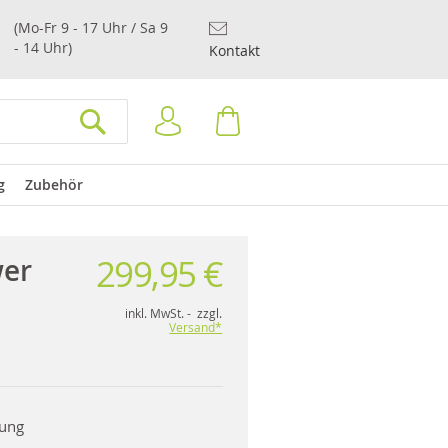
(Mo-Fr 9 - 17 Uhr / Sa 9
- 14 Uhr)
Kontakt
Anmelden
Warenkorb
SUCHEN
g
Zubehör
299,95 €
er
inkl. MwSt. - zzgl.
Versand*
rung