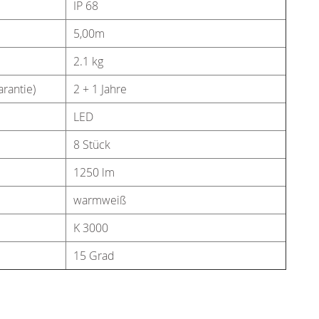
IP 68
5,00m
2.1 kg
rantie)
2 + 1 Jahre
LED
8 Stück
1250 lm
warmweiß
K 3000
15 Grad