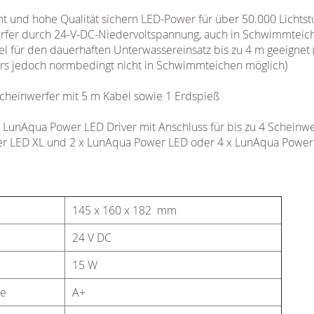
und hohe Qualität sichern LED-Power für über 50.000 Lichts
erfer durch 24-V-DC-Niedervoltspannung, auch in Schwimmteic
l für den dauerhaften Unterwassereinsatz bis zu 4 m geeignet (
ers jedoch normbedingt nicht in Schwimmteichen möglich)
Scheinwerfer mit 5 m Kabel sowie 1 Erdspieß
: LunAqua Power LED Driver mit Anschluss für bis zu 4 Scheinw
er LED XL und 2 x LunAqua Power LED oder 4 x LunAqua Power
145 x 160 x 182 mm
24 V DC
15 W
te
A+