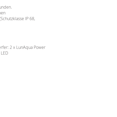
tunden.
hen
Schutzklasse IP 68,
erfer: 2 x LunAqua Power
 LED