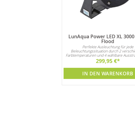
er LED XL 3000 Narrow
LunAqua Power LED XL 3000
Spot
Flood
e Ausleuchtung für jede
Perfekte Ausleuchtung für jede
ituation durch 2 verschiedene
Beleuchtungssituation durch 2 versch
 und 4 wählbare Ausstrahlwinkel!
Farbtemperaturen und 4 wählbare Ausstra
299,95 €
299,95 €
DEN WARENKORB
IN DEN WARENKORB