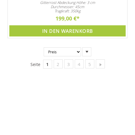
Gitterrost Abdeckung Höhe: 3 cm
Durchmesser: 45cm
Tragkraft: 350kg
199,00 €
IN DEN WARENKORB
In
absteigender
Reihenfolge
Sie lesen gerade Seite
Seite
Seite
Seite
Seite
Seite
Weiter
1
2
3
4
5
Seite