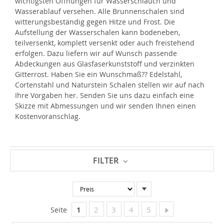
wichtigsten Öffnungen für Wasserschlauch und
Wasserablauf versehen. Alle Brunnenschalen sind
witterungsbeständig gegen Hitze und Frost. Die
Aufstellung der Wasserschalen kann bodeneben,
teilversenkt, komplett versenkt oder auch freistehend
erfolgen. Dazu liefern wir auf Wunsch passende
Abdeckungen aus Glasfaserkunststoff und verzinkten
Gitterrost. Haben Sie ein Wunschmaß?? Edelstahl,
Cortenstahl und Naturstein Schalen stellen wir auf nach
Ihre Vorgaben her. Senden Sie uns dazu einfach eine
Skizze mit Abmessungen und wir senden Ihnen einen
Kostenvoranschlag.
FILTER
In
absteigender
Reihenfolge
Sie lesen gerade Seite
Seite
Seite
Seite
Seite
Seite
Weiter
1
2
3
4
5
Seite