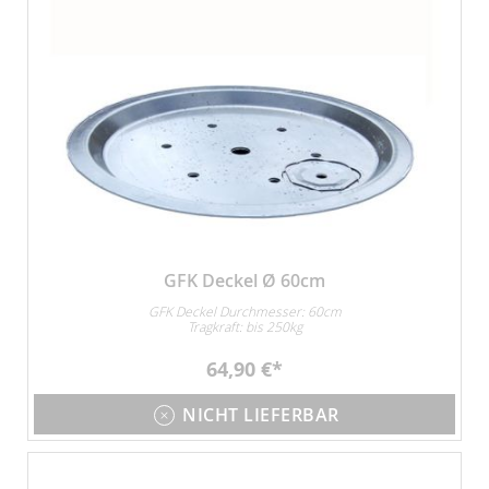
GFK Deckel Ø 60cm
GFK Deckel Durchmesser: 60cm
Tragkraft: bis 250kg
64,90 €
NICHT LIEFERBAR