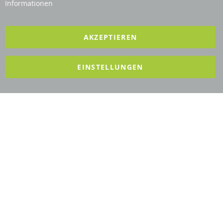
Informationen
2025 REVISAGE GMBH - ALLE RECHTE VORBEHALTEN
AKZEPTIEREN
Förderndes Mitglied Galabau Verband Österreich
EINSTELLUNGEN