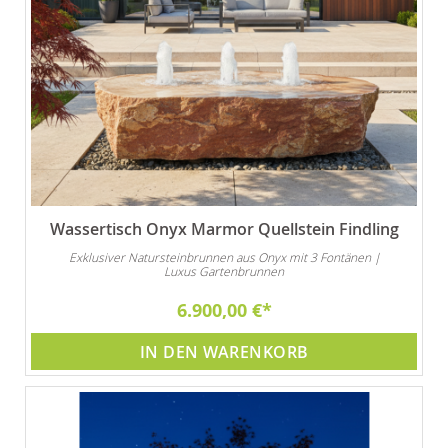
Wassertisch Onyx Marmor Quellstein Findling
Exklusiver Natursteinbrunnen aus Onyx mit 3 Fontänen |
Luxus Gartenbrunnen
6.900,00 €
IN DEN WARENKORB