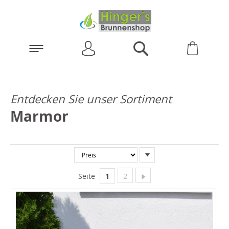
Anmelden
Warenk
Suchen
Entdecken Sie unser Sortiment
Marmor
In
absteigender
Reihenfolge
Sie lesen gerade Seite
Seite
Seite
Weiter
1
2
Seite