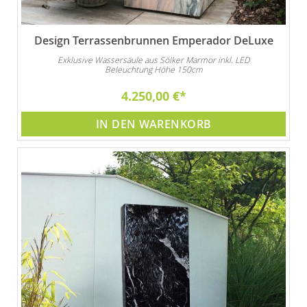
Design Terrassenbrunnen Emperador DeLuxe
Exklusive Wassersäule aus Sölker Marmor inkl. LED
Beleuchtung Höhe 150cm
4.250,00 €
IN DEN WARENKORB