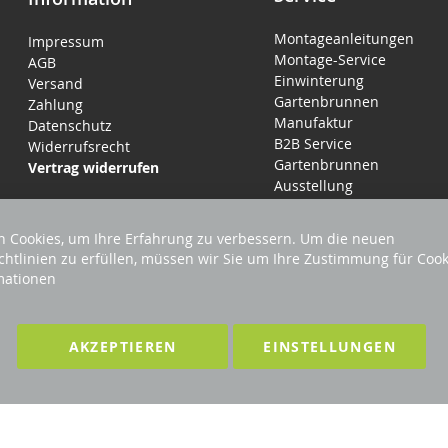
Montageanleitungen
Impressum
Montage-Service
AGB
Einwinterung
Versand
Gartenbrunnen
Zahlung
Manufaktur
Datenschutz
B2B Service
Widerrufsrecht
Gartenbrunnen
Vertrag widerrufen
Ausstellung
 Cookies, um Ihre Erfahrung zu verbessern. Um die neuen
chtlinien zu erfüllen, müssen wir Sie um Ihre Zustimmung für Cook
mationen
LTEN
F
AKZEPTIEREN
EINSTELLUNGEN