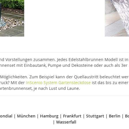
d Vorstellungen zusammen. Jedes Edelstahlbrunnen Modell ist in 
unnenset mit Einbautank, Pumpe und Dekosteine oder auch als 3er
öglichkeiten. Zum Beispiel kann der Quellaustritt beleuchtet wer
ruck? Mit der
InScenio System Gartensteckdose
ist das bis zu eine
artenbrunnenset, je nach Lust und Laune.
ondial
|
München
|
Hamburg
|
Frankfurt
|
Stuttgart
|
Berlin
|
B
|
Wasserfall