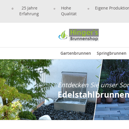
25 Jahre
Hohe
Eigene Produktio
Erfahrung
Qualität
Gartenbrunnen
Springbrunnen
Entdecken Sie unser So
Edelstahlbrunne