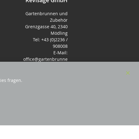
Revisage GmbH
Gartenbrunnen und
Zubehör
Grenzgasse 40, 2340
Mödling
Tel: +43 (0)2236 /
908008
E-Mail:
office@gartenbrunne
n.de
Mo-Fr: 9-17 - Samstag
9-14 Uhr
Clos
ies fragen.
Cook
Bar
örderndes Mitglied Galabau Verband Österreich