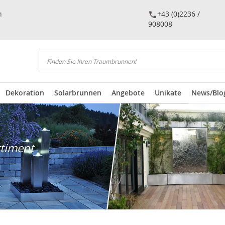
n
+43 (0)2236 /
908008
Suchen
Dekoration
Solarbrunnen
Angebote
Unikate
News/Blo
rtiment
n