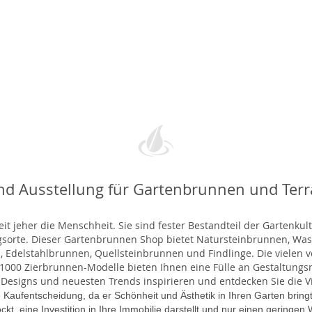
nd Ausstellung für Gartenbrunnen und Ter
t jeher die Menschheit. Sie sind fester Bestandteil der Gartenkul
gsorte. Dieser Gartenbrunnen Shop bietet Natursteinbrunnen, 
 Edelstahlbrunnen, Quellsteinbrunnen und Findlinge. Die vielen ve
000 Zierbrunnen-Modelle bieten Ihnen eine Fülle an Gestaltungsmö
 Designs und neuesten Trends inspirieren und entdecken Sie die Vie
 Kaufentscheidung, da er Schönheit und Ästhetik in Ihren Garten brin
lockt, eine Investition in Ihre Immobilie darstellt und nur einen gering