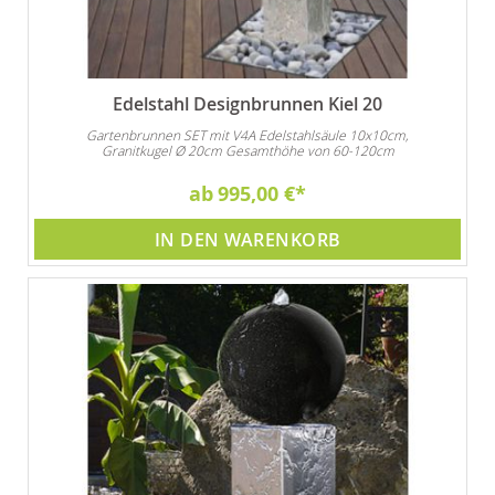
Edelstahl Designbrunnen Kiel 20
Gartenbrunnen SET mit V4A Edelstahlsäule 10x10cm,
Granitkugel Ø 20cm Gesamthöhe von 60-120cm
ab
995,00 €
IN DEN WARENKORB