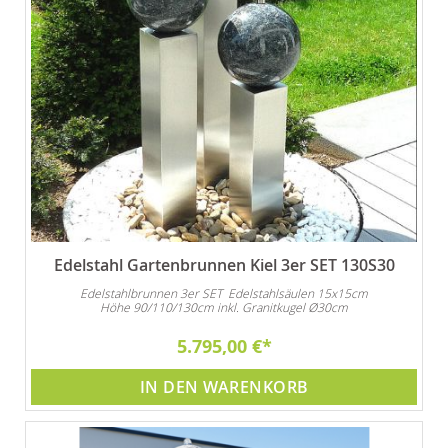
Edelstahl Gartenbrunnen Kiel 3er SET 130S30
Edelstahlbrunnen 3er SET Edelstahlsäulen 15x15cm
Höhe 90/110/130cm inkl. Granitkugel Ø30cm
5.795,00 €
IN DEN WARENKORB