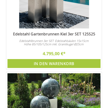
Edelstahl Gartenbrunnen Kiel 3er SET 125S25
Edelstahlbrunnen 3er SET Edelstahlsäulen 15x15cm
Höhe 85/105/125cm inkl. Granitkugel Ø25cm
4.795,00 €
IN DEN WARENKORB