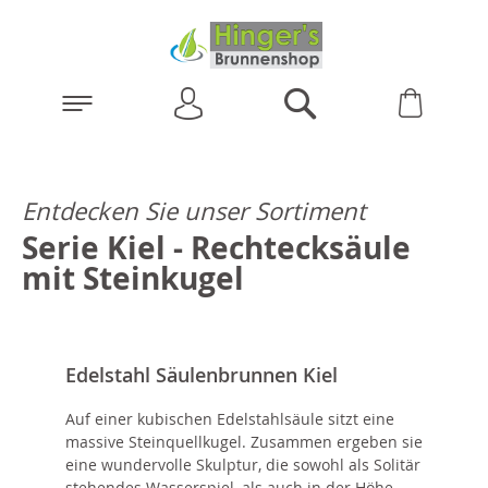
Anmelden
Warenk
Suchen
Entdecken Sie unser Sortiment
Serie Kiel - Rechtecksäule
mit Steinkugel
Edelstahl Säulenbrunnen Kiel
Auf einer kubischen Edelstahlsäule sitzt eine
massive Steinquellkugel. Zusammen ergeben sie
eine wundervolle Skulptur, die sowohl als Solitär
stehendes Wasserspiel, als auch in der Höhe