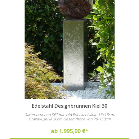
Edelstahl Designbrunnen Kiel 30
Gartenbrunnen SET mit V4A Edelstahlsäule 15x15cm,
Granitkugel Ø 30cm Gesamthöhe von 70-150cm
ab
1.995,00 €