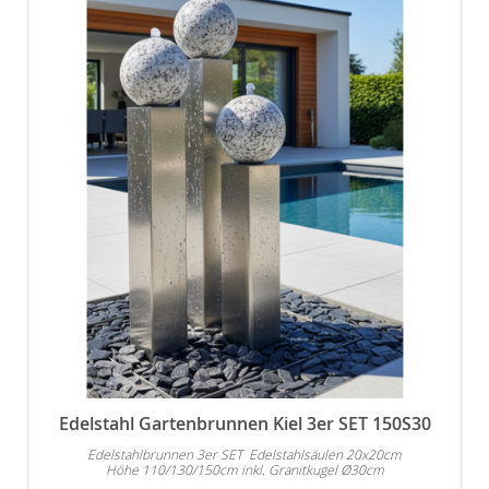
Edelstahl Gartenbrunnen Kiel 3er SET 150S30
Edelstahlbrunnen 3er SET Edelstahlsäulen 20x20cm
Höhe 110/130/150cm inkl. Granitkugel Ø30cm