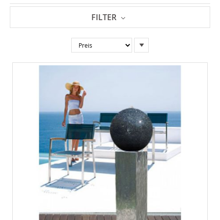
FILTER
In
absteigender
Reihenfolge