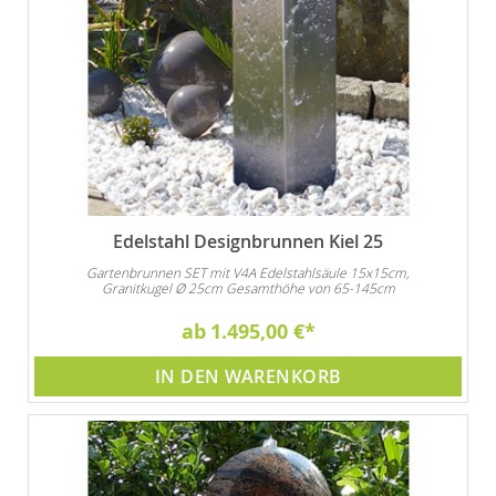
Edelstahl Designbrunnen Kiel 25
Gartenbrunnen SET mit V4A Edelstahlsäule 15x15cm,
Granitkugel Ø 25cm Gesamthöhe von 65-145cm
ab
1.495,00 €
IN DEN WARENKORB