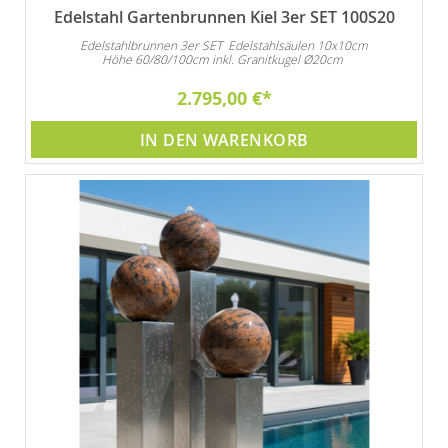
Edelstahl Gartenbrunnen Kiel 3er SET 100S20
Edelstahlbrunnen 3er SET Edelstahlsäulen 10x10cm
Höhe 60/80/100cm inkl. Granitkugel Ø20cm
2.795,00 €
IN DEN WARENKORB