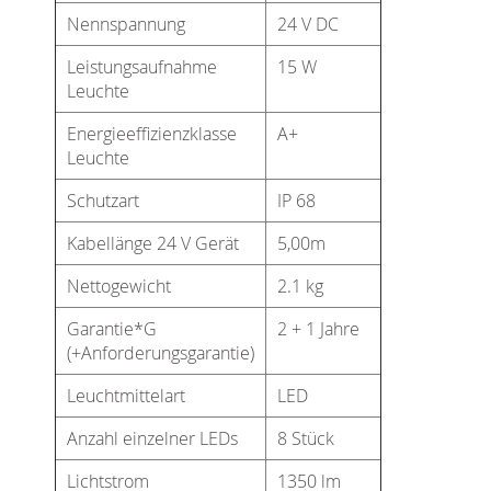
Nennspannung
24 V DC
Leistungsaufnahme
15 W
Leuchte
Energieeffizienzklasse
A+
Leuchte
Schutzart
IP 68
Kabellänge 24 V Gerät
5,00m
Nettogewicht
2.1 kg
Garantie*G
2 + 1 Jahre
(+Anforderungsgarantie)
Leuchtmittelart
LED
Anzahl einzelner LEDs
8 Stück
Lichtstrom
1350 lm