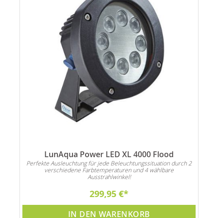
LunAqua Power LED XL 4000 Flood
h 2
Perfekte Ausleuchtung für jede Beleuchtungssituation durch 2
Pe
verschiedene Farbtemperaturen und 4 wählbare
Ausstrahlwinkel!
299,95 €
IN DEN WARENKORB