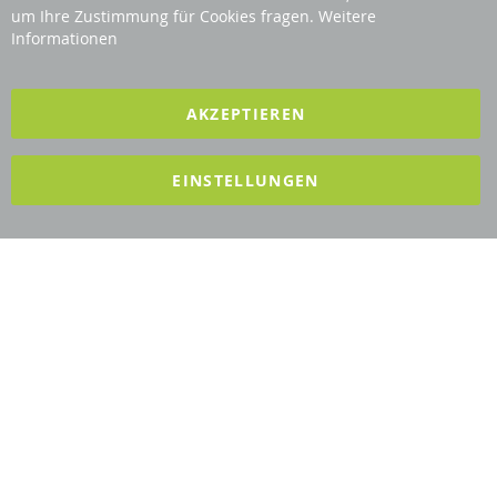
Bar
Revisage GmbH
um Ihre Zustimmung für Cookies fragen.
Weitere
Informationen
2025 REVISAGE GMBH - ALLE RECHTE VORBEHALTEN
AKZEPTIEREN
Förderndes Mitglied Galabau Verband Österreich
EINSTELLUNGEN