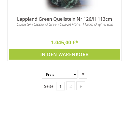
Lappland Green Quellstein Nr 126/H 113cm
Quellstein Lappland Green Quarzit Höhe: 113cm Original Bild
1.045,00 €
IN DEN WARENKORB
In
absteigender
Reihenfolge
Sie lesen gerade Seite
Seite
Seite
Weiter
1
2
Seite