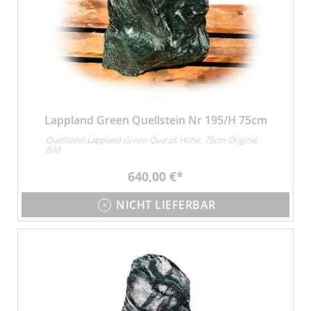
Lappland Green Quellstein Nr 195/H 75cm
Quellstein Lappland Green Quarzit Höhe: 75cm Original
Bild
640,00 €
NICHT LIEFERBAR