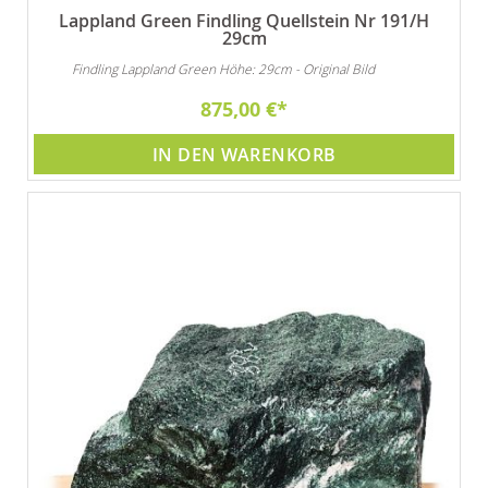
Lappland Green Findling Quellstein Nr 191/H
29cm
Findling Lappland Green Höhe: 29cm - Original Bild
875,00 €
IN DEN WARENKORB