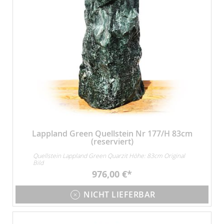
Lappland Green Quellstein Nr 177/H 83cm
(reserviert)
Quellstein Lappland Green Quarzit Höhe: 83cm Original
Bild
976,00 €
NICHT LIEFERBAR