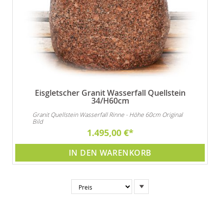
Eisgletscher Granit Wasserfall Quellstein
34/H60cm
Granit Quellstein Wasserfall Rinne - Höhe 60cm Original
Bild
1.495,00 €
IN DEN WARENKORB
In
absteigender
Reihenfolge