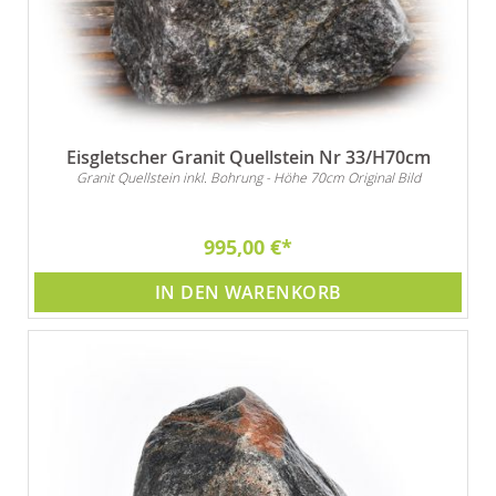
Eisgletscher Granit Quellstein Nr 33/H70cm
Granit Quellstein inkl. Bohrung - Höhe 70cm Original Bild
995,00 €
IN DEN WARENKORB