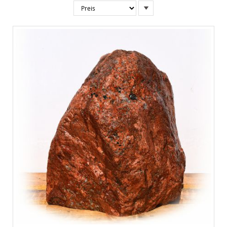
In
absteigender
Reihenfolge