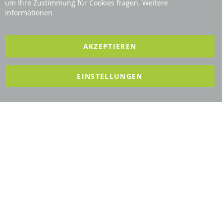
Bar
Revisage GmbH
um Ihre Zustimmung für Cookies fragen.
Weitere
Informationen
2025 REVISAGE GMBH - ALLE RECHTE VORBEHALTEN
AKZEPTIEREN
Förderndes Mitglied Galabau Verband Österreich
EINSTELLUNGEN