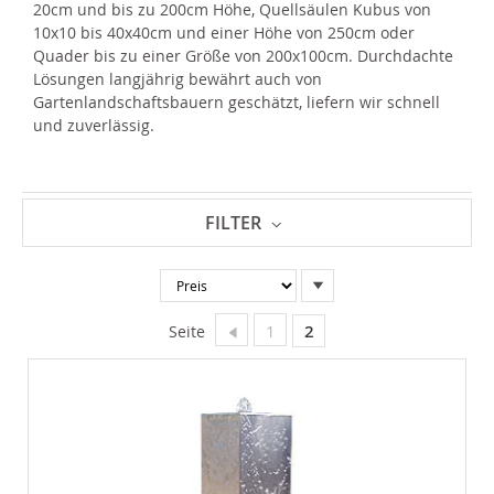
20cm und bis zu 200cm Höhe, Quellsäulen Kubus von
10x10 bis 40x40cm und einer Höhe von 250cm oder
Quader bis zu einer Größe von 200x100cm. Durchdachte
Lösungen langjährig bewährt auch von
Gartenlandschaftsbauern geschätzt, liefern wir schnell
und zuverlässig.
FILTER
In
absteigender
Reihenfolge
Seite
Zurück
Seite
Sie lesen gerade Seite
1
2
Seite