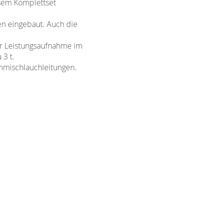
esem Komplettset
en eingebaut. Auch die
er Leistungsaufnahme im
 3 t.
ummischlauchleitungen.