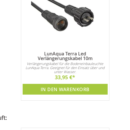
LunAqua Terra Led
Verlängerungskabel 10m
Verlängerungskabel für die Bodeneinbauleuchte
LunAqua Terra. Geeignet für den Einsatz über und
unter Wasser.
33,95 €
IN DEN WARENKORB
ft: