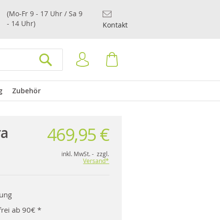
(Mo-Fr 9 - 17 Uhr / Sa 9
- 14 Uhr)
Kontakt
Anmelden
Warenkorb
SUCHEN
g
Zubehör
469,95 €
ra
inkl. MwSt. - zzgl.
Versand*
rung
rei ab 90€ *