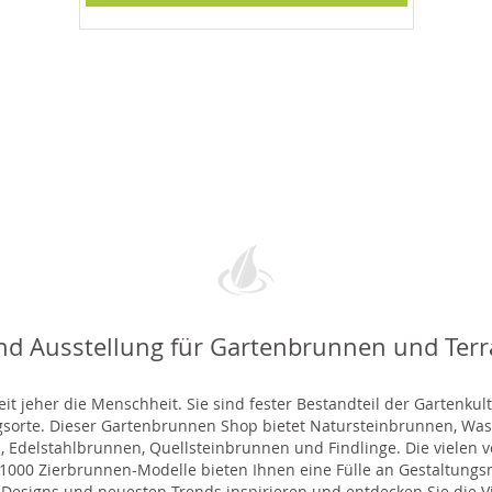
nd Ausstellung für Gartenbrunnen und Ter
t jeher die Menschheit. Sie sind fester Bestandteil der Gartenkul
gsorte. Dieser Gartenbrunnen Shop bietet Natursteinbrunnen, 
 Edelstahlbrunnen, Quellsteinbrunnen und Findlinge. Die vielen ve
000 Zierbrunnen-Modelle bieten Ihnen eine Fülle an Gestaltungsmö
 Designs und neuesten Trends inspirieren und entdecken Sie die Vie