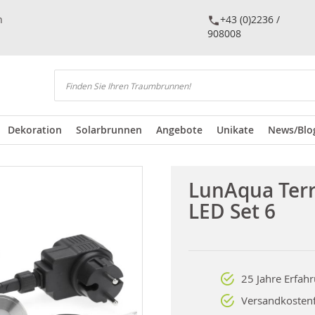
n
+43 (0)2236 /
908008
Suchen
Dekoration
Solarbrunnen
Angebote
Unikate
News/Blo
LunAqua Ter
LED Set 6
25 Jahre Erfah
Versandkostenf