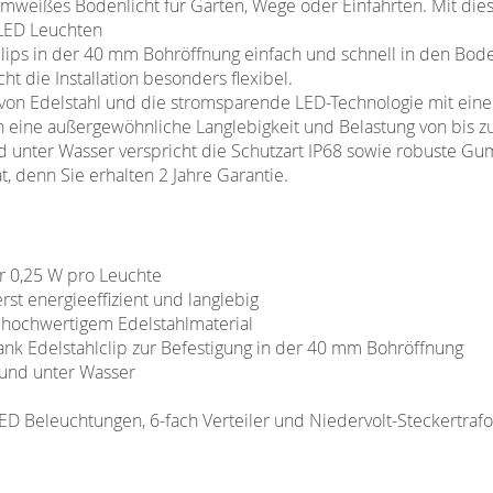
mweißes Bodenlicht für Gärten, Wege oder Einfahrten. Mit di
 LED Leuchten
clips in der 40 mm Bohröffnung einfach und schnell in den Bod
 die Installation besonders flexibel.
von Edelstahl und die stromsparende LED-Technologie mit ein
 eine außergewöhnliche Langlebigkeit und Belastung von bis zu
d unter Wasser verspricht die Schutzart IP68 sowie robuste G
t, denn Sie erhalten 2 Jahre Garantie.
r 0,25 W pro Leuchte
t energieeffizient und langlebig
 hochwertigem Edelstahlmaterial
nk Edelstahlclip zur Befestigung in der 40 mm Bohröffnung
 und unter Wasser
ED Beleuchtungen, 6-fach Verteiler und Niedervolt-Steckertrafo