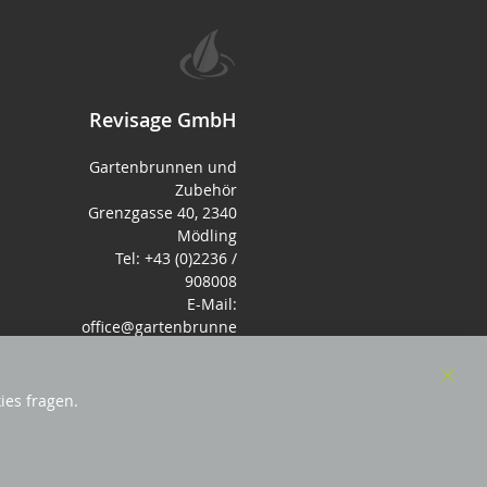
Revisage GmbH
Gartenbrunnen und
Zubehör
Grenzgasse 40, 2340
Mödling
Tel: +43 (0)2236 /
908008
E-Mail:
office@gartenbrunne
n.de
Mo-Fr: 9-17 - Samstag
9-14 Uhr
Clos
ies fragen.
Cook
Bar
örderndes Mitglied Galabau Verband Österreich