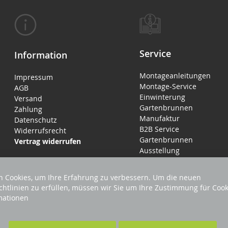
Service
Information
Montageanleitungen
Impressum
Montage-Service
AGB
Einwinterung
Versand
Gartenbrunnen
Zahlung
Manufaktur
Datenschutz
B2B Service
Widerrufsrecht
Gartenbrunnen
Vertrag widerrufen
Ausstellung
 Cookies, um Ihre Erfahrung zu verbessern. Um die neuen
chtlinien zu erfüllen, müssen wir Sie um Ihre Zustimmung für Cook
mationen
LTEN
F