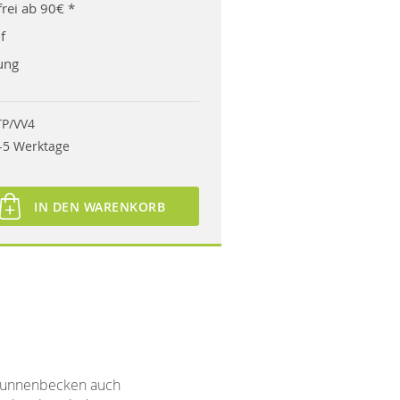
rei ab 90€ *
f
ung
TP/VV4
-5 Werktage
IN DEN WARENKORB
brunnenbecken auch