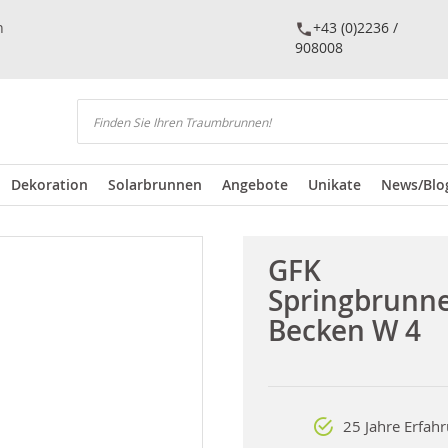
n
+43 (0)2236 /
908008
Suchen
Dekoration
Solarbrunnen
Angebote
Unikate
News/Blo
GFK
Springbrunn
Becken W 4
25 Jahre Erfah