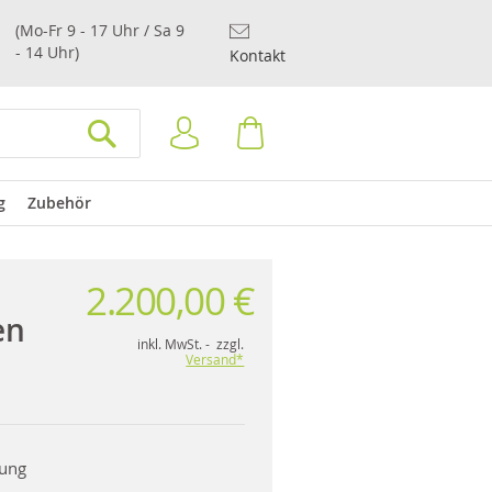
(Mo-Fr 9 - 17 Uhr / Sa 9
- 14 Uhr)
Kontakt
Anmelden
Warenkorb
SUCHEN
g
Zubehör
2.200,00 €
en
inkl. MwSt. - zzgl.
Versand*
rung