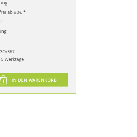
rung
rei ab 90€ *
f
ung
GO/367
-5 Werktage
IN DEN WARENKORB