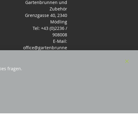
Gartenbrunnen und
Zubehör
Grenzgasse 40, 2340
Mödling
Tel: +43 (0)2236 /
908008
E-Mail:
office@gartenbrunne
n.de
Mo-Fr: 9-17 - Samstag
9-14 Uhr
Clos
ies fragen.
Cook
Bar
örderndes Mitglied Galabau Verband Österreich