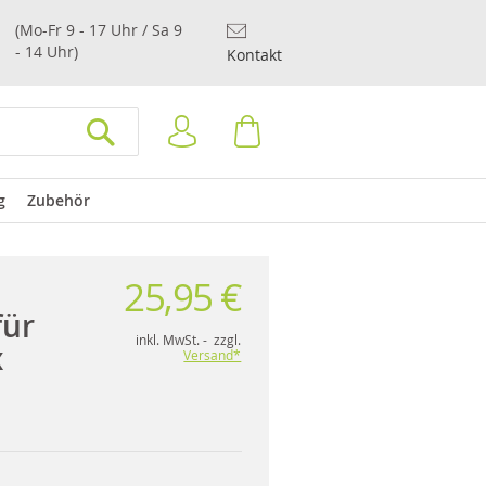
(Mo-Fr 9 - 17 Uhr / Sa 9
- 14 Uhr)
Kontakt
Anmelden
Warenkorb
SUCHEN
g
Zubehör
25,95 €
für
inkl. MwSt. - zzgl.
x
Versand*