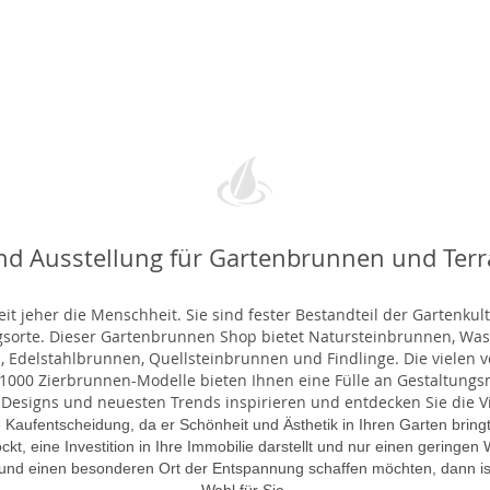
nd Ausstellung für Gartenbrunnen und Ter
t jeher die Menschheit. Sie sind fester Bestandteil der Gartenkul
gsorte. Dieser Gartenbrunnen Shop bietet Natursteinbrunnen, 
 Edelstahlbrunnen, Quellsteinbrunnen und Findlinge. Die vielen ve
000 Zierbrunnen-Modelle bieten Ihnen eine Fülle an Gestaltungsmö
 Designs und neuesten Trends inspirieren und entdecken Sie die Vie
 Kaufentscheidung, da er Schönheit und Ästhetik in Ihren Garten brin
lockt, eine Investition in Ihre Immobilie darstellt und nur einen gering
 und einen besonderen Ort der Entspannung schaffen möchten, dann is