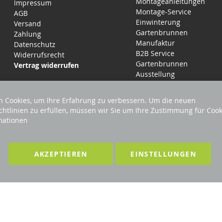
Montageanleitungen
Impressum
Montage-Service
AGB
Einwinterung
Versand
Gartenbrunnen
Zahlung
Manufaktur
Datenschutz
B2B Service
Widerrufsrecht
Gartenbrunnen
Vertrag widerrufen
Ausstellung
 Cookies, um Ihre Erfahrung zu verbessern. Um die neuen
chtlinien zu erfüllen, müssen wir Sie um Ihre Zustimmung für Cook
mationen
LTEN
F
AKZEPTIEREN
EINSTELLUNGEN