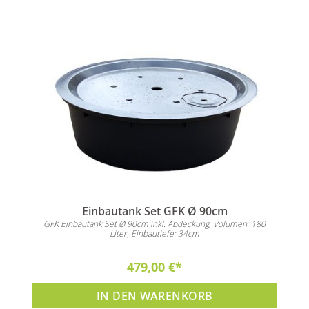
Einbautank Set GFK Ø 90cm
GFK Einbautank Set Ø 90cm inkl. Abdeckung, Volumen: 180
Ga
Liter, Einbautiefe: 34cm
479,00 €
IN DEN WARENKORB