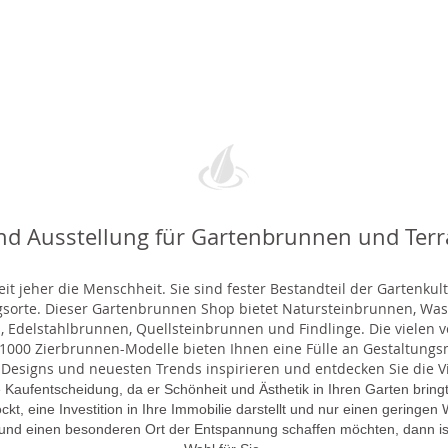
nd Ausstellung für Gartenbrunnen und Ter
t jeher die Menschheit. Sie sind fester Bestandteil der Gartenkul
gsorte. Dieser Gartenbrunnen Shop bietet Natursteinbrunnen, 
 Edelstahlbrunnen, Quellsteinbrunnen und Findlinge. Die vielen ve
000 Zierbrunnen-Modelle bieten Ihnen eine Fülle an Gestaltungsmö
 Designs und neuesten Trends inspirieren und entdecken Sie die Vie
 Kaufentscheidung, da er Schönheit und Ästhetik in Ihren Garten brin
lockt, eine Investition in Ihre Immobilie darstellt und nur einen gering
 und einen besonderen Ort der Entspannung schaffen möchten, dann is