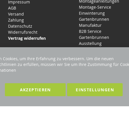
Montageanleitungen
Impressum
Montage-Service
AGB
Einwinterung
Versand
Gartenbrunnen
Zahlung
Manufaktur
Datenschutz
B2B Service
Widerrufsrecht
Gartenbrunnen
Vertrag widerrufen
Ausstellung
 Cookies, um Ihre Erfahrung zu verbessern. Um die neuen
chtlinien zu erfüllen, müssen wir Sie um Ihre Zustimmung für Cook
mationen
LTEN
F
AKZEPTIEREN
EINSTELLUNGEN