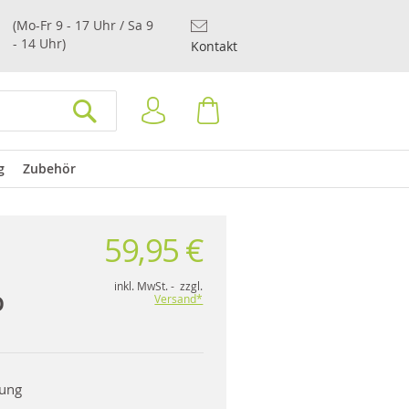
(Mo-Fr 9 - 17 Uhr / Sa 9
- 14 Uhr)
Kontakt
Anmelden
Warenkorb
SUCHEN
g
Zubehör
59,95 €
inkl. MwSt. - zzgl.
o
Versand*
rung