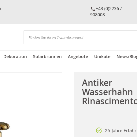
n
+43 (0)2236 /
908008
Suchen
Dekoration
Solarbrunnen
Angebote
Unikate
News/Blo
Antiker
Wasserhahn
Rinasciment
25 Jahre Erfah