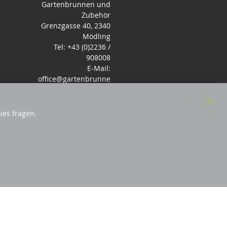
Gartenbrunnen und
Zubehör
Grenzgasse 40, 2340
Mödling
Tel: +43 (0)2236 /
908008
E-Mail:
office@gartenbrunne
n.de
Mo-Fr: 9-17 - Samstag
9-14 Uhr
Clos
ies fragen.
Cook
Bar
örderndes Mitglied Galabau Verband Österreich