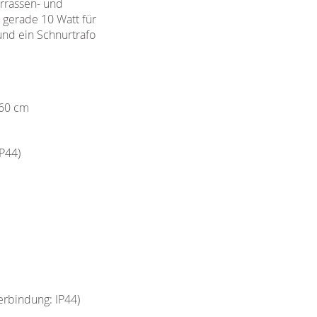
errassen- und
gerade 10 Watt für
nd ein Schnurtrafo
 60 cm
P44)
erbindung: IP44)