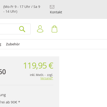
(Mo-Fr 9 - 17 Uhr / Sa 9
- 14 Uhr)
Kontakt
Anmelden
Warenkorb
SUCHEN
g
Zubehör
119,95 €
60
inkl. MwSt. - zzgl.
Versand*
rung
rei ab 90€ *