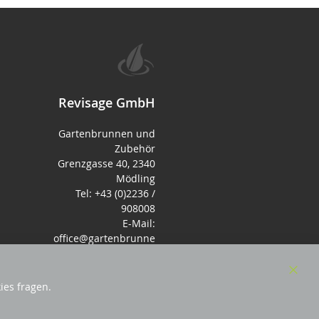
Revisage GmbH
Gartenbrunnen und
Zubehör
Grenzgasse 40, 2340
Mödling
Tel: +43 (0)2236 /
908008
E-Mail:
office@gartenbrunne
n.de
Mo-Fr: 9-17 - Samstag
9-14 Uhr
Clos
ies fragen.
Cook
Bar