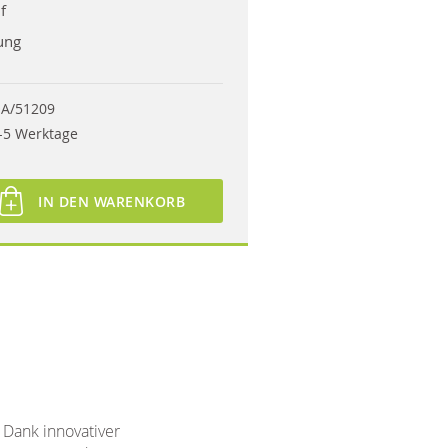
f
ung
A/51209
-5 Werktage
IN DEN WARENKORB
 Dank innovativer