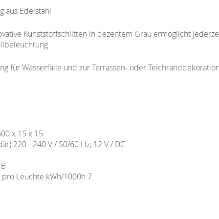
g aus Edelstahl
ative Kunststoffschlitten in dezentem Grau ermöglicht jederze
llbeleuchtung
g für Wasserfälle und zur Terrassen- oder Teichranddekoration,
00 x 15 x 15
r) 220 - 240 V / 50/60 Hz, 12 V / DC
 B
h pro Leuchte kWh/1000h 7