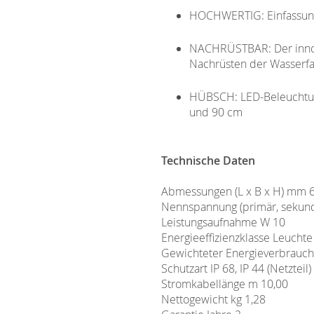
HOCHWERTIG​​: Einfassun
NACHRÜSTBAR​​: Der innov
Nachrüsten der Wasserfa
HÜBSCH​​: LED-Beleuchtun
und 90 cm
Technische Daten
Abmessungen (L x B x H) mm 6
Nennspannung (primär, sekundä
Leistungsaufnahme W 10
Energieeffizienzklasse Leuchte
Gewichteter Energieverbrauc
Schutzart IP 68, IP 44 (Netzteil)
Stromkabellänge m 10,00
Nettogewicht kg 1,28