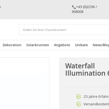
n
+43 (0)2236 /
908008
Suchen
Dekoration
Solarbrunnen
Angebote
Unikate
News/Blo
Waterfall
Illumination 
25 Jahre Erfah
Versandkostenf