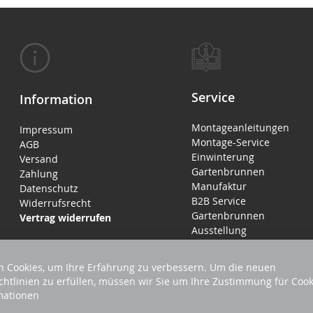
Service
Information
Montageanleitungen
Impressum
Montage-Service
AGB
Einwinterung
Versand
Gartenbrunnen
Zahlung
Manufaktur
Datenschutz
B2B Service
Widerrufsrecht
Gartenbrunnen
Vertrag widerrufen
Ausstellung
 Cookies, um Ihre Erfahrung zu verbessern. Um die neuen
chtlinien zu erfüllen, müssen wir Sie um Ihre Zustimmung für Cook
mationen