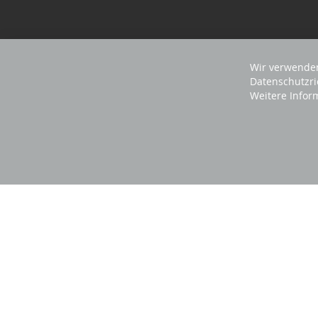
Wir verwenden
Datenschutzri
Weitere Infor
2025 REVISAGE GMBH - ALLE RECHTE VORBEHA