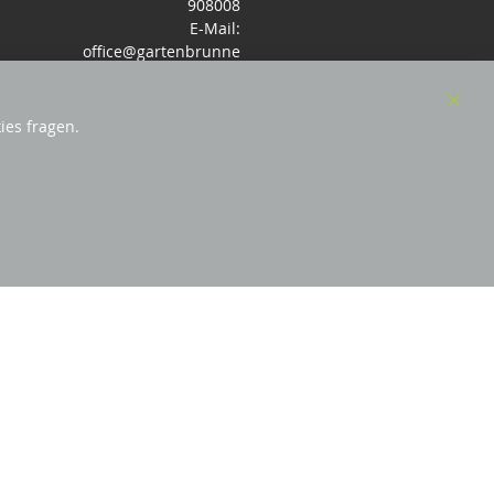
908008
E-Mail:
office@gartenbrunne
n.de
Mo-Fr: 9-17 - Samstag
9-14 Uhr
Clos
ies fragen.
Cook
Bar
örderndes Mitglied Galabau Verband Österreich