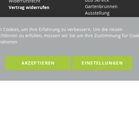
Widerrufsrecht
Gartenbrunnen
Vertrag widerrufen
Ausstellung
 Cookies, um Ihre Erfahrung zu verbessern. Um die neuen
chtlinien zu erfüllen, müssen wir Sie um Ihre Zustimmung für Cook
mationen
LTEN
F
AKZEPTIEREN
EINSTELLUNGEN