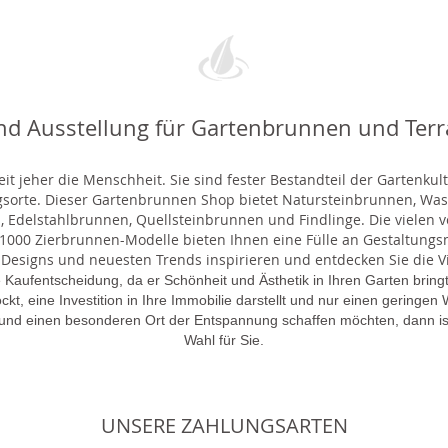
nd Ausstellung für Gartenbrunnen und Ter
t jeher die Menschheit. Sie sind fester Bestandteil der Gartenkul
gsorte. Dieser Gartenbrunnen Shop bietet Natursteinbrunnen, 
 Edelstahlbrunnen, Quellsteinbrunnen und Findlinge. Die vielen ve
000 Zierbrunnen-Modelle bieten Ihnen eine Fülle an Gestaltungsmö
 Designs und neuesten Trends inspirieren und entdecken Sie die Vie
 Kaufentscheidung, da er Schönheit und Ästhetik in Ihren Garten brin
lockt, eine Investition in Ihre Immobilie darstellt und nur einen gering
 und einen besonderen Ort der Entspannung schaffen möchten, dann is
Wahl für Sie.
UNSERE ZAHLUNGSARTEN