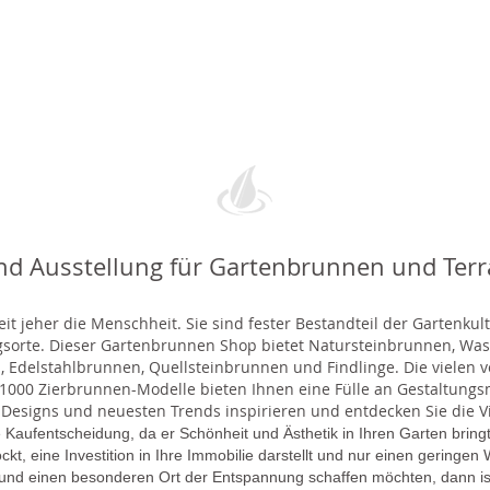
nd Ausstellung für Gartenbrunnen und Ter
t jeher die Menschheit. Sie sind fester Bestandteil der Gartenkul
gsorte. Dieser Gartenbrunnen Shop bietet Natursteinbrunnen, 
 Edelstahlbrunnen, Quellsteinbrunnen und Findlinge. Die vielen ve
000 Zierbrunnen-Modelle bieten Ihnen eine Fülle an Gestaltungsmö
 Designs und neuesten Trends inspirieren und entdecken Sie die Vie
 Kaufentscheidung, da er Schönheit und Ästhetik in Ihren Garten brin
lockt, eine Investition in Ihre Immobilie darstellt und nur einen gering
 und einen besonderen Ort der Entspannung schaffen möchten, dann is