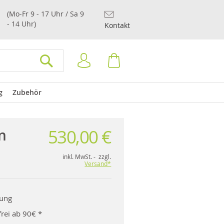
(Mo-Fr 9 - 17 Uhr / Sa 9
- 14 Uhr)
Kontakt
Anmelden
Warenkorb
SUCHEN
g
Zubehör
530,00 €
n
inkl. MwSt. - zzgl.
Versand*
rung
rei ab 90€ *