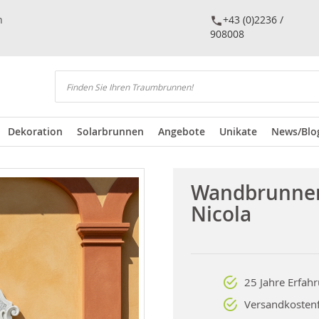
n
+43 (0)2236 /
908008
Suchen
Dekoration
Solarbrunnen
Angebote
Unikate
News/Blo
Wandbrunne
Nicola
25 Jahre Erfah
Versandkostenf