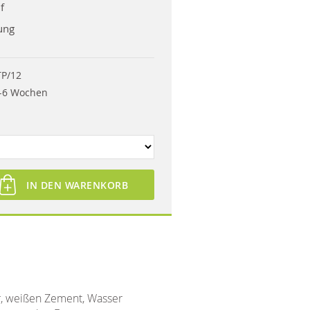
f
ung
TP/12
-6 Wochen
IN DEN WARENKORB
r, weißen Zement, Wasser