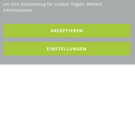
Bar
Revisage GmbH
um Ihre Zustimmung für Cookies fragen.
Weitere
Informationen
2025 REVISAGE GMBH - ALLE RECHTE VORBEHALTEN
AKZEPTIEREN
Förderndes Mitglied Galabau Verband Österreich
EINSTELLUNGEN