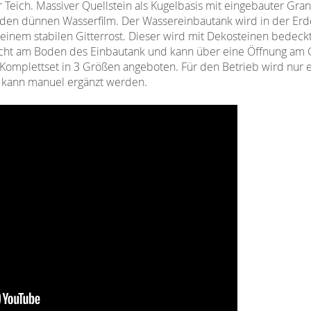
 Teich. Massiver Quellstein als Kugelbasis mit eingebauter Grani
f den dünnen Wasserfilm. Der Wassereinbautank wird in der Erd
f einem stabilen Gitterrost. Dieser wird mit Dekosteinen bedeck
aucht am Boden des Einbautank und kann über eine Öffnung am Gi
Komplettset in 3 Größen angeboten. Für den Betrieb wird nur 
r kann manuel ergänzt werden.