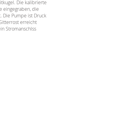
tkugel. Die kalibrierte
e eingegraben, die
t. Die Pumpe ist Druck
tterrost erreicht
ein Stromanschlss