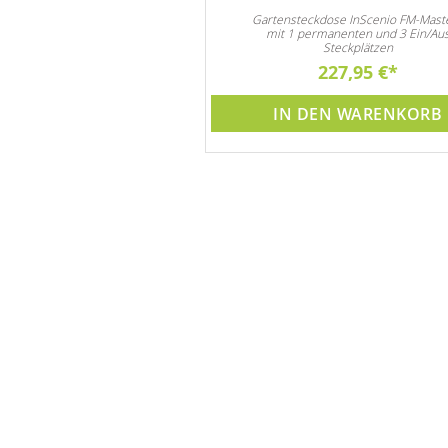
Rundkies
Gartensteckdose InScenio FM-Mast
mit 1 permanenten und 3 Ein/Au
 sich für alle Arten von
Steckplätzen
ationen im Innen- und
Außenbereich.
50,00 €
227,95 €
DEN WARENKORB
IN DEN WARENKORB