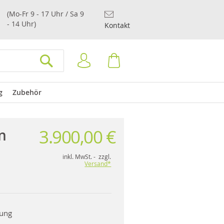
(Mo-Fr 9 - 17 Uhr / Sa 9
- 14 Uhr)
Kontakt
Anmelden
Warenkorb
SUCHEN
g
Zubehör
3.900,00 €
n
inkl. MwSt. - zzgl.
Versand*
rung