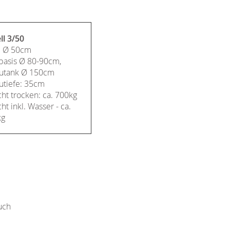
l 3/50
: Ø 50cm
basis Ø 80-90cm,
utank Ø 150cm
utiefe: 35cm
ht trocken: ca. 700kg
t inkl. Wasser - ca.
kg
uch