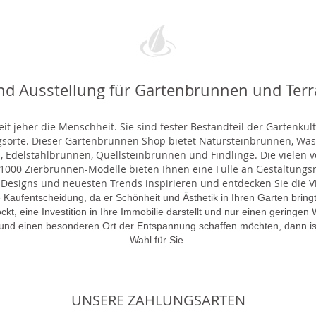
nd Ausstellung für Gartenbrunnen und Ter
t jeher die Menschheit. Sie sind fester Bestandteil der Gartenkul
gsorte. Dieser Gartenbrunnen Shop bietet Natursteinbrunnen, 
 Edelstahlbrunnen, Quellsteinbrunnen und Findlinge. Die vielen ve
000 Zierbrunnen-Modelle bieten Ihnen eine Fülle an Gestaltungsmö
 Designs und neuesten Trends inspirieren und entdecken Sie die Vie
 Kaufentscheidung, da er Schönheit und Ästhetik in Ihren Garten brin
lockt, eine Investition in Ihre Immobilie darstellt und nur einen gering
 und einen besonderen Ort der Entspannung schaffen möchten, dann is
Wahl für Sie.
UNSERE ZAHLUNGSARTEN