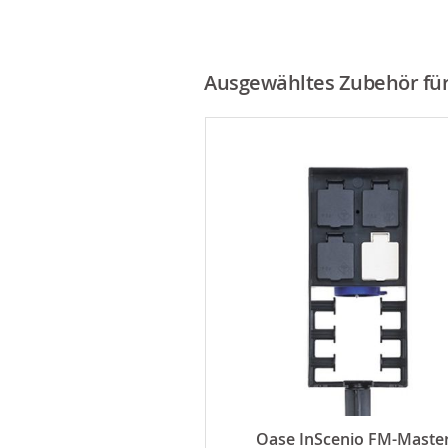
Ausgewähltes Zubehör für 
 Zierkies Nero Absolut
Oase InScenio FM-Maste