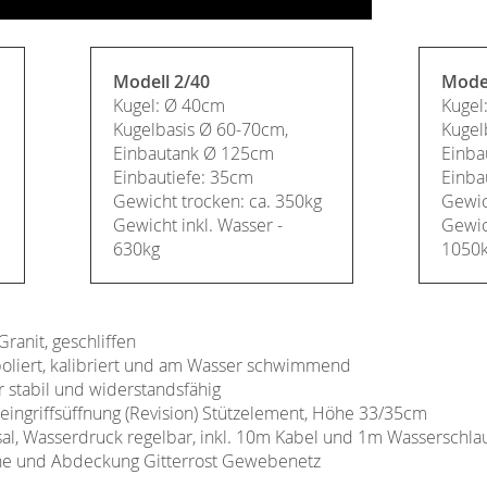
Modell 2/40
Model
Kugel: Ø 40cm
Kugel
Kugelbasis Ø 60-70cm,
Kugel
Einbautank Ø 125cm
Einba
Einbautiefe: 35cm
Einba
Gewicht trocken: ca. 350kg
Gewic
Gewicht inkl. Wasser -
Gewich
630kg
1050
ranit, geschliffen
poliert, kalibriert und am Wasser schwimmend
 stabil und widerstandsfähig
eingriffsüffnung (Revision) Stützelement, Höhe 33/35cm
al, Wasserdruck regelbar, inkl. 10m Kabel und 1m Wasserschla
ine und Abdeckung Gitterrost Gewebenetz