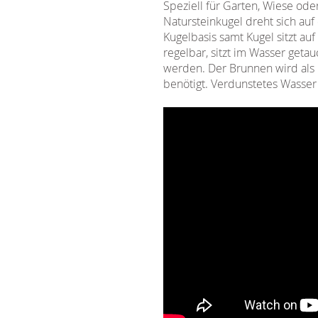
Speziell für Garten, Wiese oder
Natursteinkugel dreht sich au
Kugelbasis samt Kugel sitzt au
regelbar, sitzt im Wasser get
werden. Der Brunnen wird als 
benötigt. Verdunstetes Wasse