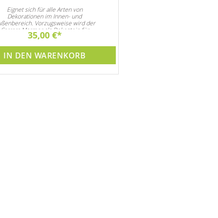
Eignet sich für alle Arten von
Eignet sich für alle A
Dekorationen im Innen- und
Dekorationen im Inne
ßenbereich. Vorzugsweise wird der
Außenbereich.
Carrara Marmor als Dekostein für
35,00 €
50,00 €
Steingarten und natürlich auch als
ten- und Zimmerbrunnen Dekoration
verwendet
IN DEN WARENKORB
IN DEN WARE