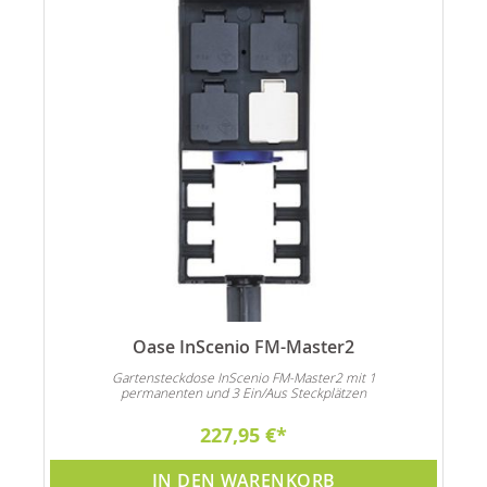
Oase InScenio FM-Master2
Gartensteckdose InScenio FM-Master2 mit 1
permanenten und 3 Ein/Aus Steckplätzen
227,95 €
IN DEN WARENKORB