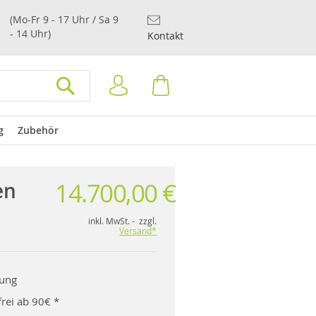
(Mo-Fr 9 - 17 Uhr / Sa 9
- 14 Uhr)
Kontakt
Anmelden
Warenkorb
SUCHEN
g
Zubehör
14.700,00 €
en
inkl. MwSt. - zzgl.
Versand*
rung
rei ab 90€ *