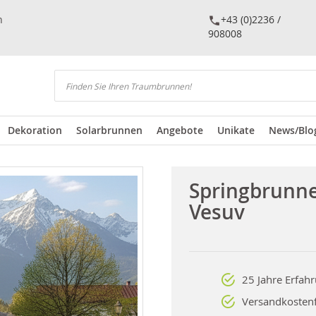
n
+43 (0)2236 /
908008
Suchen
Dekoration
Solarbrunnen
Angebote
Unikate
News/Blo
Springbrunn
Vesuv
25 Jahre Erfah
Versandkostenf