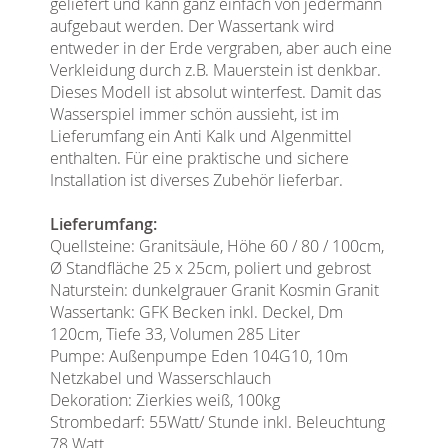
geliefert und kann ganz einfach von jedermann
aufgebaut werden. Der Wassertank wird
entweder in der Erde vergraben, aber auch eine
Verkleidung durch z.B. Mauerstein ist denkbar.
Dieses Modell ist absolut winterfest. Damit das
Wasserspiel immer schön aussieht, ist im
Lieferumfang ein Anti Kalk und Algenmittel
enthalten. Für eine praktische und sichere
Installation ist diverses Zubehör lieferbar.
Lieferumfang:
Quellsteine: Granitsäule, Höhe 60 / 80 / 100cm,
Ø Standfläche 25 x 25cm, poliert und gebrost
Naturstein: dunkelgrauer Granit Kosmin Granit
Wassertank: GFK Becken inkl. Deckel, Dm
120cm, Tiefe 33, Volumen 285 Liter
Pumpe: Außenpumpe Eden 104G10, 10m
Netzkabel und Wasserschlauch
Dekoration: Zierkies weiß, 100kg
Strombedarf: 55Watt/ Stunde inkl. Beleuchtung
78 Watt