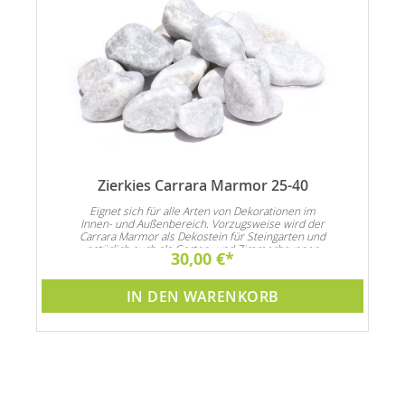
Zierkies Carrara Marmor 25-40
N
Eignet sich für alle Arten von Dekorationen im
Innen- und Außenbereich. Vorzugsweise wird der
Carrara Marmor als Dekostein für Steingarten und
natürlich auch als Garten- und Zimmerbrunnen
30,00 €
Dekoration verwendet
IN DEN WARENKORB