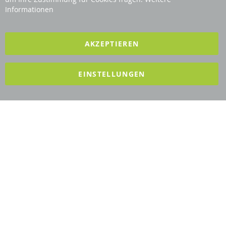
Informationen
2025 REVISAGE GMBH - ALLE RECHTE VORBEHALTEN
AKZEPTIEREN
Förderndes Mitglied Galabau Verband Österreich
EINSTELLUNGEN