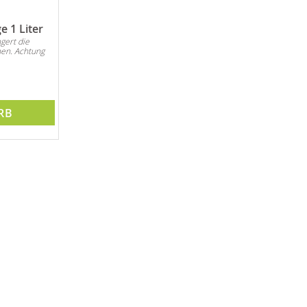
 1 Liter
gert die
en. Achtung
RB