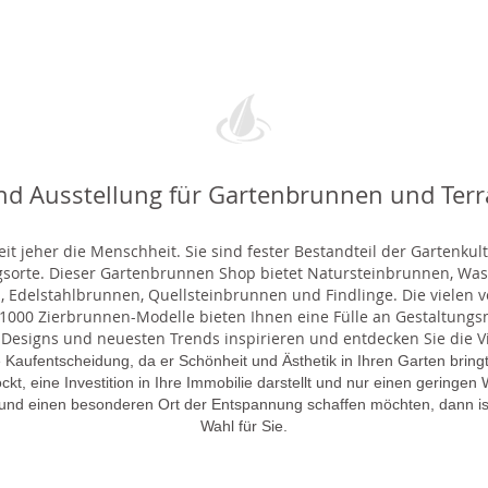
nd Ausstellung für Gartenbrunnen und Ter
t jeher die Menschheit. Sie sind fester Bestandteil der Gartenkul
gsorte. Dieser Gartenbrunnen Shop bietet Natursteinbrunnen, 
 Edelstahlbrunnen, Quellsteinbrunnen und Findlinge. Die vielen ve
000 Zierbrunnen-Modelle bieten Ihnen eine Fülle an Gestaltungsmö
 Designs und neuesten Trends inspirieren und entdecken Sie die Vie
 Kaufentscheidung, da er Schönheit und Ästhetik in Ihren Garten brin
lockt, eine Investition in Ihre Immobilie darstellt und nur einen gering
 und einen besonderen Ort der Entspannung schaffen möchten, dann is
Wahl für Sie.