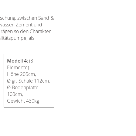
ischung, zwischen Sand &
ßwasser, Zement und
prägen so den Charakter
litätspumpe, als
Modell 4:
(8
Elemente)
Höhe 205cm,
Ø gr. Schale 112cm,
Ø Bodenplatte
100cm,
Gewicht 430kg