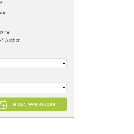
f
ung
I2256
-7 Wochen
IN DEN WARENKORB