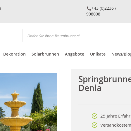
n
+43 (0)2236 /
908008
Suchen
Dekoration
Solarbrunnen
Angebote
Unikate
News/Blo
Springbrunn
Denia
25 Jahre Erfah
Versandkostenf