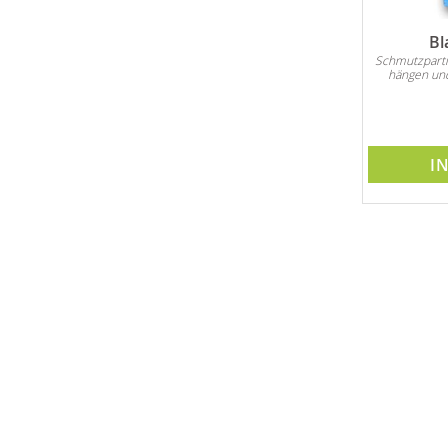
Bl
Schmutzparti
hängen und
I