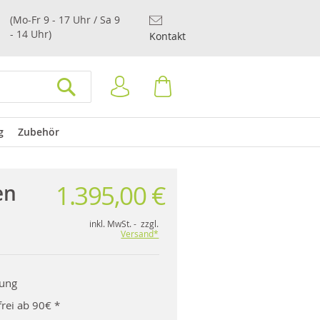
(Mo-Fr 9 - 17 Uhr / Sa 9
- 14 Uhr)
Kontakt
Anmelden
Warenkorb
SUCHEN
g
Zubehör
1.395,00 €
en
inkl. MwSt. - zzgl.
Versand*
rung
rei ab 90€ *