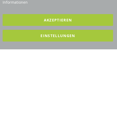
Informationen
2025 REVISAGE GMBH - ALLE RECHTE VORBEHALTEN
AKZEPTIEREN
Förderndes Mitglied Galabau Verband Österreich
EINSTELLUNGEN