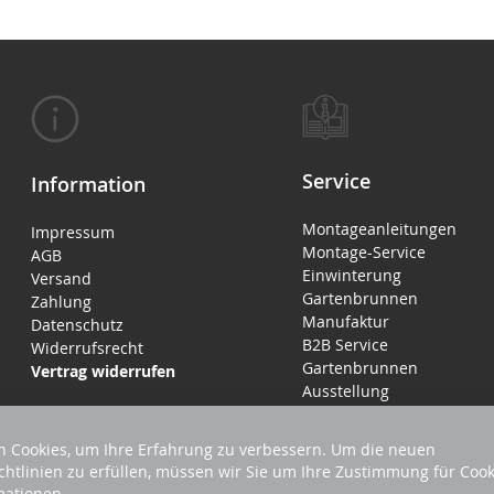
Service
Information
Montageanleitungen
Impressum
Montage-Service
AGB
Einwinterung
Versand
Gartenbrunnen
Zahlung
Manufaktur
Datenschutz
B2B Service
Widerrufsrecht
Gartenbrunnen
Vertrag widerrufen
Ausstellung
 Cookies, um Ihre Erfahrung zu verbessern. Um die neuen
chtlinien zu erfüllen, müssen wir Sie um Ihre Zustimmung für Cook
mationen