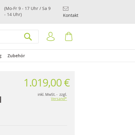
(Mo-Fr 9 - 17 Uhr / Sa 9
- 14 Uhr)
Kontakt
Anmelden
Warenkorb
SUCHEN
g
Zubehör
1.019,00 €
inkl. MwSt. - zzgl.
H
Versand*