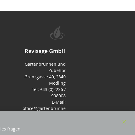
Revisage GmbH
Gartenbrunnen und
Zubehör
Grenzgasse 40, 2340
Mödling
Tel: +43 (0)2236 /
908008
E-Mail:
office@gartenbrunne
n.de
Mo-Fr: 9-17 - Samstag
9-14 Uhr
Clos
ies fragen.
Cook