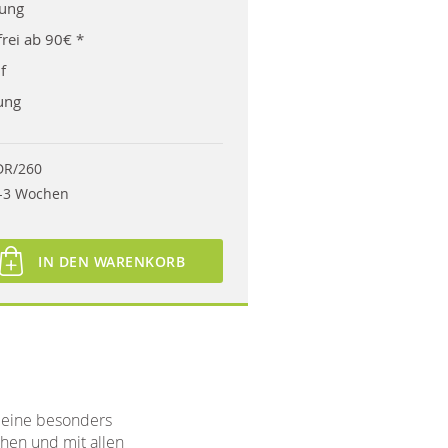
rung
rei ab 90€ *
f
ung
DR/260
-3 Wochen
IN DEN WARENKORB
 eine besonders
ehen und mit allen