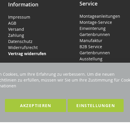
Service
Information
Montageanleitungen
Impressum
Montage-Service
AGB
Einwinterung
Versand
Gartenbrunnen
Zahlung
Manufaktur
Datenschutz
B2B Service
Widerrufsrecht
Gartenbrunnen
Vertrag widerrufen
Ausstellung
 Cookies, um Ihre Erfahrung zu verbessern. Um die neuen
chtlinien zu erfüllen, müssen wir Sie um Ihre Zustimmung für Cook
mationen
LTEN
F
AKZEPTIEREN
EINSTELLUNGEN