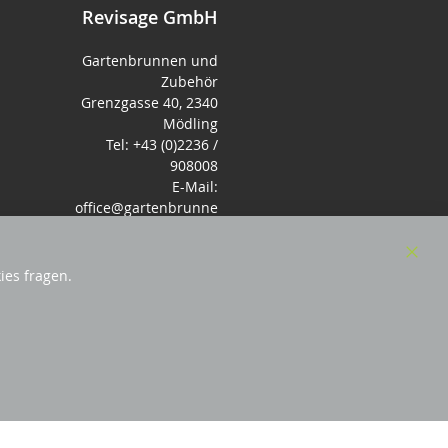
Revisage GmbH
Gartenbrunnen und
Zubehör
Grenzgasse 40, 2340
Mödling
Tel: +43 (0)2236 /
908008
E-Mail:
office@gartenbrunne
n.de
Mo-Fr: 9-17 - Samstag
9-14 Uhr
Clos
ies fragen.
Cook
Bar
örderndes Mitglied Galabau Verband Österreich