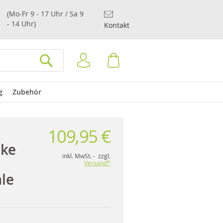
(Mo-Fr 9 - 17 Uhr / Sa 9
- 14 Uhr)
Kontakt
Anmelden
Warenkorb
SUCHEN
g
Zubehör
109,95 €
ke
inkl. MwSt. - zzgl.
Versand*
le