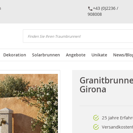
n
+43 (0)2236 /
908008
Suchen
Dekoration
Solarbrunnen
Angebote
Unikate
News/Blo
Granitbrunn
Girona
25 Jahre Erfah
Versandkostenf