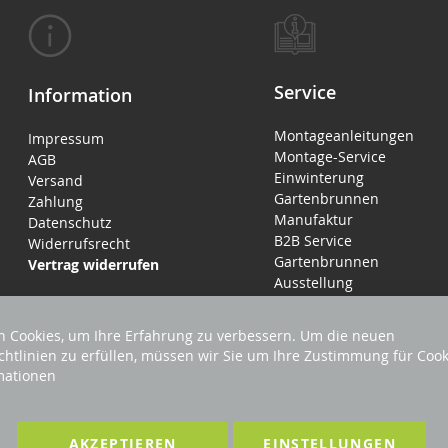
Service
Information
Montageanleitungen
Impressum
Montage-Service
AGB
Einwinterung
Versand
Gartenbrunnen
Zahlung
Manufaktur
Datenschutz
B2B Service
Widerrufsrecht
Gartenbrunnen
Vertrag widerrufen
Ausstellung
 Cookies, um Ihre Erfahrung zu verbessern. Um die neuen
chtlinien zu erfüllen, müssen wir Sie um Ihre Zustimmung für Cook
mationen
LTEN
F
AKZEPTIEREN
EINSTELLUNGEN