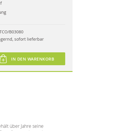
f
ung
TCO/B03080
agernd, sofort lieferbar
IN DEN WARENKORB
hält über Jahre seine