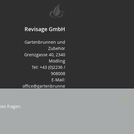
Revisage GmbH
Gartenbrunnen und
Zubehör
Grenzgasse 40, 2340
Mödling
Tel: +43 (0)2236 /
908008
E-Mail:
office@gartenbrunne
n.de
Mo-Fr: 9-17 - Samstag
9-14 Uhr
Clos
ies fragen.
Cook
Bar
örderndes Mitglied Galabau Verband Österreich