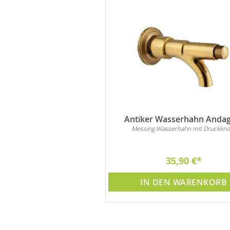
asserhahn Vitteriona
Antiker Wasserhahn Andag
Lumaca
Messing Wasserhahn mit Druckkno
sserhahn für Wandbrunnen
49,95 €
35,90 €
DEN WARENKORB
IN DEN WARENKORB