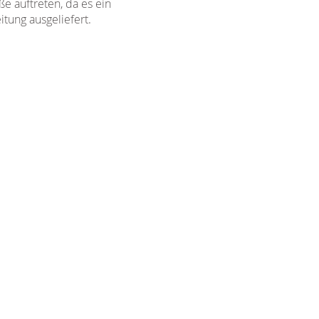
e auftreten, da es ein
tung ausgeliefert.