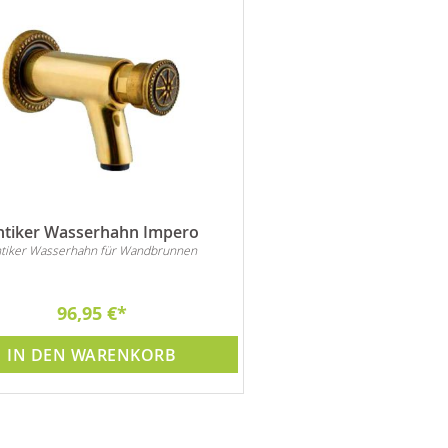
ntiker Wasserhahn Impero
Antiker Wasserhahn R
tiker Wasserhahn für Wandbrunnen
Antiker Wasserhahn mit 1/2
für Wandbrunnen oder
Wasserzapfsäulen
96,95 €
49,95 €
IN DEN WARENKORB
IN DEN WARE