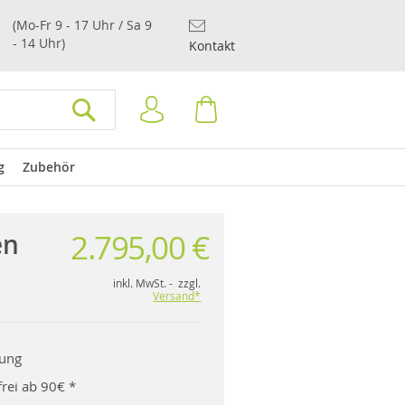
(Mo-Fr 9 - 17 Uhr / Sa 9
- 14 Uhr)
Kontakt
Anmelden
Warenkorb
SUCHEN
g
Zubehör
2.795,00 €
en
inkl. MwSt. - zzgl.
Versand*
rung
rei ab 90€ *