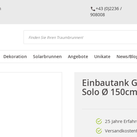
n
+43 (0)2236 /
908008
Suchen
Dekoration
Solarbrunnen
Angebote
Unikate
News/Blo
Einbautank 
Solo Ø 150c
25 Jahre Erfah
Versandkostenf