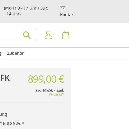
(Mo-Fr 9 - 17 Uhr / Sa 9
- 14 Uhr)
Kontakt
Anmelden
Warenkorb
SUCHEN
g
Zubehör
899,00 €
GFK
m
inkl. MwSt. - zzgl.
Versand*
rung
rei ab 90€ *