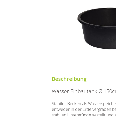
Beschreibung
Wasser-Einbautank Ø 150
Stabiles Becken als Wasserspeich
entweder in der Erde vergraben bz
stabilen Untergründe gestellt und