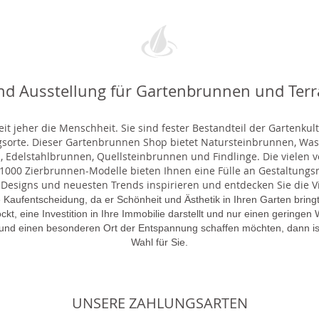
nd Ausstellung für Gartenbrunnen und Ter
t jeher die Menschheit. Sie sind fester Bestandteil der Gartenkul
gsorte. Dieser Gartenbrunnen Shop bietet Natursteinbrunnen, 
 Edelstahlbrunnen, Quellsteinbrunnen und Findlinge. Die vielen ve
000 Zierbrunnen-Modelle bieten Ihnen eine Fülle an Gestaltungsmö
 Designs und neuesten Trends inspirieren und entdecken Sie die Vie
 Kaufentscheidung, da er Schönheit und Ästhetik in Ihren Garten brin
lockt, eine Investition in Ihre Immobilie darstellt und nur einen gering
 und einen besonderen Ort der Entspannung schaffen möchten, dann is
Wahl für Sie.
UNSERE ZAHLUNGSARTEN