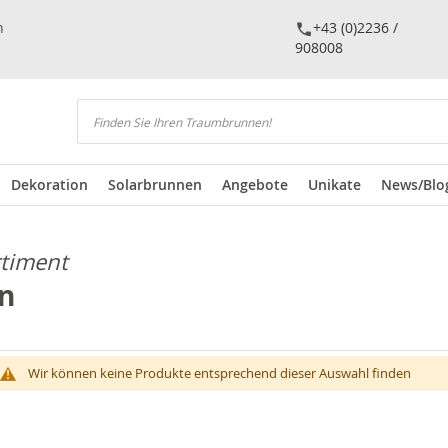
n
+43 (0)2236 /
908008
Suchen
Dekoration
Solarbrunnen
Angebote
Unikate
News/Blo
rtiment
n
Wir können keine Produkte entsprechend dieser Auswahl finden