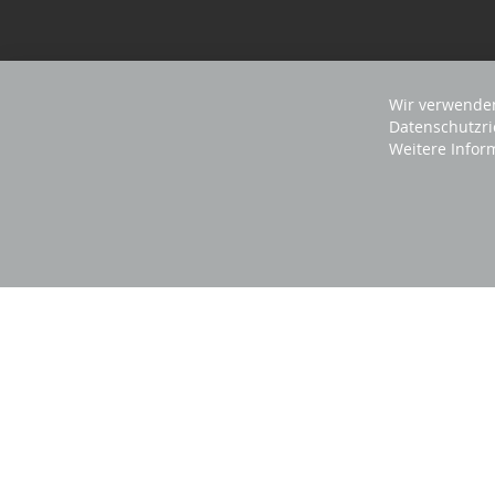
Wir verwenden
Datenschutzri
Weitere Infor
2025 REVISAGE GMBH - ALLE RECHTE VORBEHA