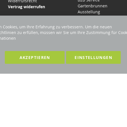
Widerrufsrecht
Gartenbrunnen
Vertrag widerrufen
Ausstellung
 Cookies, um Ihre Erfahrung zu verbessern. Um die neuen
chtlinien zu erfüllen, müssen wir Sie um Ihre Zustimmung für Cook
mationen
LTEN
F
AKZEPTIEREN
EINSTELLUNGEN