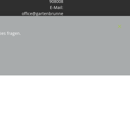
908008
E-Mail:
office@gartenbrunne
n.de
Mo-Fr: 9-17 - Samstag
9-14 Uhr
Clos
ies fragen.
Cook
Bar
örderndes Mitglied Galabau Verband Österreich