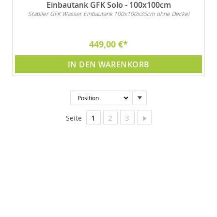
Einbautank GFK Solo - 100x100cm
Stabiler GFK Wasser Einbautank 100x100x35cm ohne Deckel
449,00 €
IN DEN WARENKORB
In
absteigender
Reihenfolge
Sie lesen gerade Seite
Seite
Seite
Seite
Weiter
1
2
3
Seite