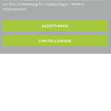
Bar
Revisage GmbH
um Ihre Zustimmung für Cookies fragen.
Weitere
Informationen
2025 REVISAGE GMBH - ALLE RECHTE VORBEHALTEN
AKZEPTIEREN
Förderndes Mitglied Galabau Verband Österreich
EINSTELLUNGEN