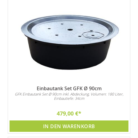
Einbautank Set GFK Ø 90cm
GFK Einbautank Set Ø 90cm inkl. Abdeckung, Volumen: 180 Liter,
Einbautiefe: 34cm
479,00 €
IN DEN WARENKORB