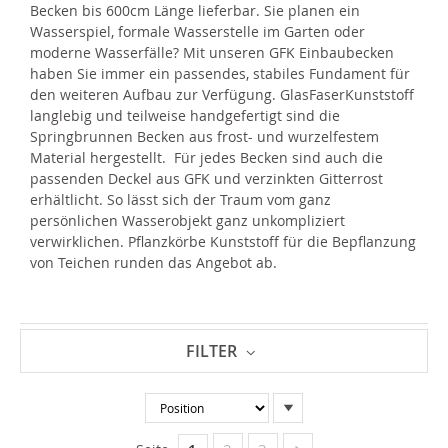
Becken bis 600cm Länge lieferbar. Sie planen ein
Wasserspiel, formale Wasserstelle im Garten oder
moderne Wasserfälle? Mit unseren GFK Einbaubecken
haben Sie immer ein passendes, stabiles Fundament für
den weiteren Aufbau zur Verfügung. GlasFaserKunststoff
langlebig und teilweise handgefertigt sind die
Springbrunnen Becken aus frost- und wurzelfestem
Material hergestellt. Für jedes Becken sind auch die
passenden Deckel aus GFK und verzinkten Gitterrost
erhältlicht. So lässt sich der Traum vom ganz
persönlichen Wasserobjekt ganz unkompliziert
verwirklichen. Pflanzkörbe Kunststoff für die Bepflanzung
von Teichen runden das Angebot ab.
FILTER
In
absteigender
Reihenfolge
Seite
Seite
Seite
Weiter