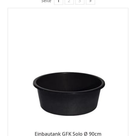
Sie lesen gerade Seite
1
2
3
Seite
Einbautank GFK Solo Ø 90cm