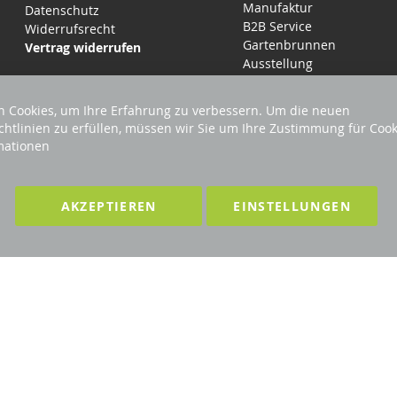
Manufaktur
Datenschutz
B2B Service
Widerrufsrecht
Gartenbrunnen
Vertrag widerrufen
Ausstellung
 Cookies, um Ihre Erfahrung zu verbessern. Um die neuen
chtlinien zu erfüllen, müssen wir Sie um Ihre Zustimmung für Cook
mationen
LTEN
F
AKZEPTIEREN
EINSTELLUNGEN