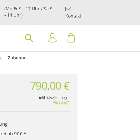
(Mo-Fr 9 - 17 Uhr / Sa 9
- 14 Uhr)
Kontakt
Anmelden
Warenkorb
SUCHEN
g
Zubehör
790,00 €
inkl. MwSt. - zzgl.
Versand*
rung
rei ab 90€ *