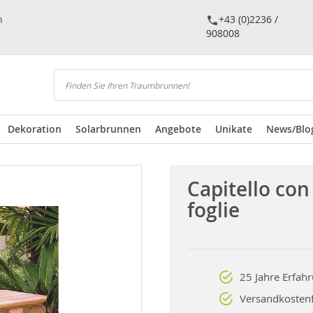
n
+43 (0)2236 /
908008
Suchen
Dekoration
Solarbrunnen
Angebote
Unikate
News/Blo
Capitello con
foglie
25 Jahre Erfah
Versandkostenf