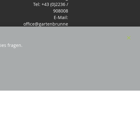
Tel: +43 (0)2236 /
908008
E-Mail:
office@gartenbrunne
n.de
Mo-Fr: 9-17 - Samstag
9-14 Uhr
Clos
ies fragen.
Cook
Bar
örderndes Mitglied Galabau Verband Österreich