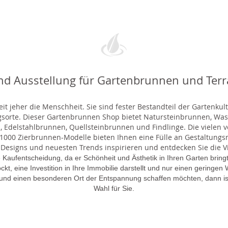
nd Ausstellung für Gartenbrunnen und Ter
t jeher die Menschheit. Sie sind fester Bestandteil der Gartenkul
gsorte. Dieser Gartenbrunnen Shop bietet Natursteinbrunnen, 
 Edelstahlbrunnen, Quellsteinbrunnen und Findlinge. Die vielen ve
000 Zierbrunnen-Modelle bieten Ihnen eine Fülle an Gestaltungsmö
 Designs und neuesten Trends inspirieren und entdecken Sie die Vie
 Kaufentscheidung, da er Schönheit und Ästhetik in Ihren Garten brin
lockt, eine Investition in Ihre Immobilie darstellt und nur einen gering
 und einen besonderen Ort der Entspannung schaffen möchten, dann is
Wahl für Sie.