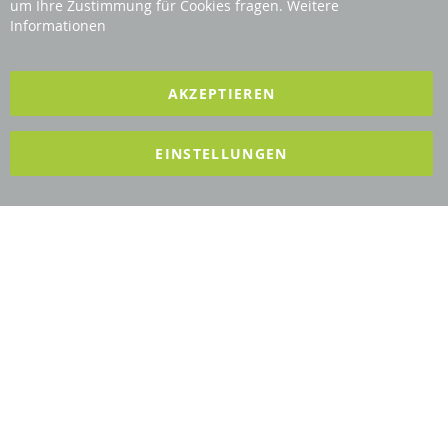
Bar
Revisage GmbH
um Ihre Zustimmung für Cookies fragen.
Weitere
Informationen
2025 REVISAGE GMBH - ALLE RECHTE VORBEHALTEN
AKZEPTIEREN
Förderndes Mitglied Galabau Verband Österreich
EINSTELLUNGEN