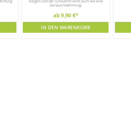
Achtung
hängen und der Schwamm wirkt auch wie eine
Geräuschdämmung.
ab
9,90 €
IN DEN WARENKORB