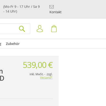
(Mo-Fr 9 - 17 Uhr / Sa 9
- 14 Uhr)
Kontakt
Anmelden
Warenkorb
SUCHEN
g
Zubehör
539,00 €
n
inkl. MwSt. - zzgl.
ED
Versand*