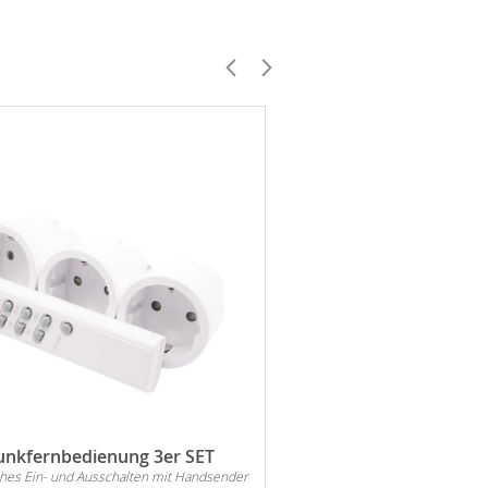
unkfernbedienung 3er SET
Zierkies Carrara Ma
ches Ein- und Ausschalten mit Handsender
Eignet sich für alle A