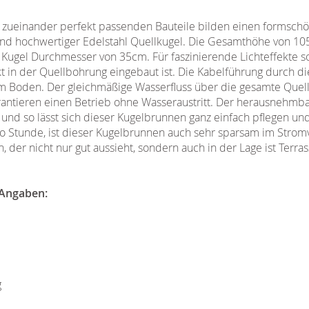
 zueinander perfekt passenden Bauteile bilden einen formsc
nd hochwertiger Edelstahl Quellkugel. Die Gesamthöhe von 105
ugel Durchmesser von 35cm. Für faszinierende Lichteffekte so
t in der Quellbohrung eingebaut ist. Die Kabelführung durch di
m Boden. Der gleichmäßige Wasserfluss über die gesamte Quell
antieren einen Betrieb ohne Wasseraustritt. Der herausnehmba
und so lässt sich dieser Kugelbrunnen ganz einfach pflegen un
o Stunde, ist dieser Kugelbrunnen auch sehr sparsam im Strom
der nicht nur gut aussieht, sondern auch in der Lage ist Terra
Angaben:
g