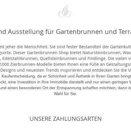
nd Ausstellung für Gartenbrunnen und Ter
t jeher die Menschheit. Sie sind fester Bestandteil der Gartenkul
gsorte. Dieser Gartenbrunnen Shop bietet Natursteinbrunnen, 
 Edelstahlbrunnen, Quellsteinbrunnen und Findlinge. Die vielen ve
000 Zierbrunnen-Modelle bieten Ihnen eine Fülle an Gestaltungsmö
 Designs und neuesten Trends inspirieren und entdecken Sie die Vie
 Kaufentscheidung, da er Schönheit und Ästhetik in Ihren Garten brin
lockt, eine Investition in Ihre Immobilie darstellt und nur einen gering
 und einen besonderen Ort der Entspannung schaffen möchten, dann is
Wahl für Sie.
UNSERE ZAHLUNGSARTEN