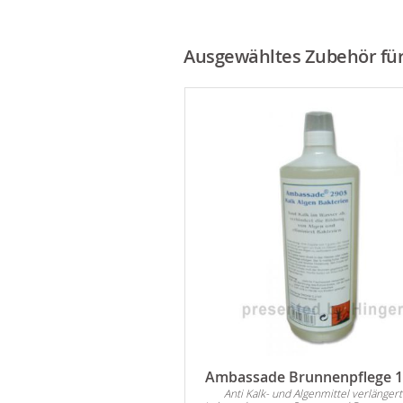
Ausgewähltes Zubehör für 
Carrara Marmor 25-40
Ambassade Brunnenpflege 1 
Anti Kalk- und Algenmittel verlängert
 sich für alle Arten von