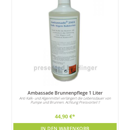
Ambassade Brunnenpflege 1 Liter
Anti Kalk- und Algenmittel verlängert die Lebensdauer von
S
Pumpe und Brunnen. Achtung Preisvorteil !!
u
44,90 €
IN DEN WARENKORB