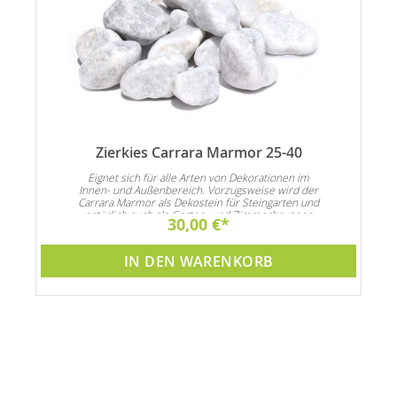
es
Zierkies Carrara Marmor 25-40
Eignet sich für alle Arten von Dekorationen im
Innen- und Außenbereich. Vorzugsweise wird der
Carrara Marmor als Dekostein für Steingarten und
natürlich auch als Garten- und Zimmerbrunnen
30,00 €
Dekoration verwendet
IN DEN WARENKORB