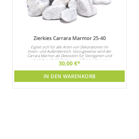
Zierkies Carrara Marmor 25-40
n
Eignet sich für alle Arten von Dekorationen im
Innen- und Außenbereich. Vorzugsweise wird der
Carrara Marmor als Dekostein für Steingarten und
natürlich auch als Garten- und Zimmerbrunnen
30,00 €
Dekoration verwendet
IN DEN WARENKORB