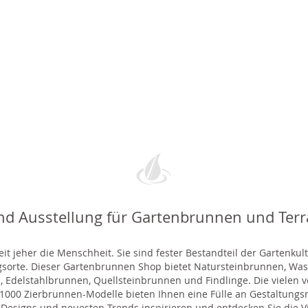
nd Ausstellung für Gartenbrunnen und Ter
t jeher die Menschheit. Sie sind fester Bestandteil der Gartenkul
gsorte. Dieser Gartenbrunnen Shop bietet Natursteinbrunnen, 
 Edelstahlbrunnen, Quellsteinbrunnen und Findlinge. Die vielen ve
000 Zierbrunnen-Modelle bieten Ihnen eine Fülle an Gestaltungsmö
 Designs und neuesten Trends inspirieren und entdecken Sie die Vie