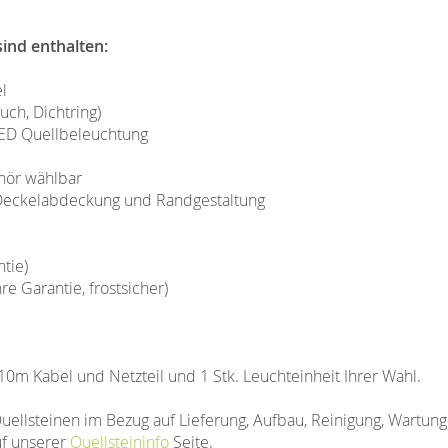
ind enthalten:
l
uch, Dichtring)
D Quellbeleuchtung
hör wählbar
r Deckelabdeckung und Randgestaltung
tie)
 Garantie, frostsicher)
 10m Kabel und Netzteil und 1 Stk. Leuchteinheit Ihrer Wahl.
uellsteinen im Bezug auf Lieferung, Aufbau, Reinigung, Wartun
uf unserer
Quellsteininfo
Seite.