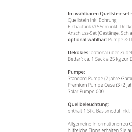
Im wählbaren Quellsteinset s
Quellstein inkl Bohrung
Einbautank Ø 55cm inkl. Decke
Anschluss-Set (Gestänge, Schla
optional wählbar:
Pumpe & LE
Dekokies:
optional über Zube
Bedarf: ca. 1 Sack a 25 kg zu
Pumpe:
Standard Pumpe (2 Jahre Garan
Premium Pumpe Oase (3+2 Jahre
Solar Pumpe 600
Quellbeleuchtung:
enthält 1 Stk. Basismodul inkl.
Allgemeine Informationen zu Q
hilfreiche Tipps erhalten Sie a