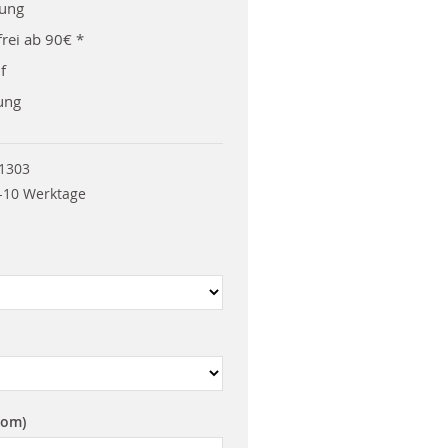
rung
rei ab 90€ *
f
ung
1303
-10 Werktage
rom)