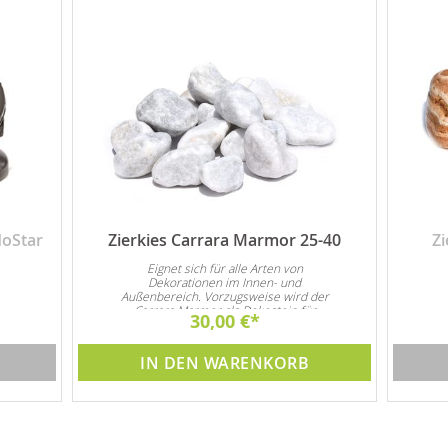
oStar
Zierkies Carrara Marmor 25-40
Z
Eignet sich für alle Arten von
Dekorationen im Innen- und
Außenbereich. Vorzugsweise wird der
Carrara Marmor als Dekostein für
mm,
30,00 €
Steingarten und natürlich auch als
Garten- und Zimmerbrunnen Dekoration
verwendet
IN DEN WARENKORB