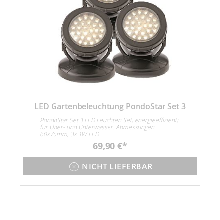
LED Gartenbeleuchtung PondoStar Set 3
PondoStar Set 3 LED Leuchten Set, energieeffizient;
für Über- und Unterwasser. Abmessungen
60x75mm, 3x 1W LED
69,90 €
NICHT LIEFERBAR