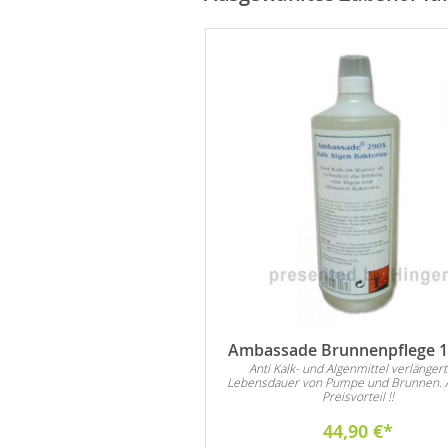
 Zierkies Nero Absolut
Ambassade Brunnenpflege 1 
Rundkies
Anti Kalk- und Algenmittel verlängert
Lebensdauer von Pumpe und Brunnen. 
 sich für alle Arten von
Preisvorteil !!
ationen im Innen- und
Außenbereich.
50,00 €
44,90 €