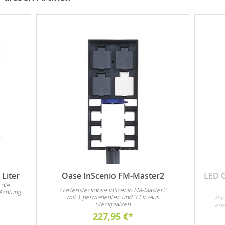
Liter
Oase InScenio FM-Master2
LED 
 die
Gartensteckdose InScenio FM-Master2
Achtung
mit 1 permanenten und 3 Ein/Aus
Pon
Steckplätzen
ene
Unt
227,95 €
3x 