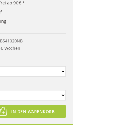
rei ab 90€ *
f
ung
BS41020NB
-6 Wochen
IN DEN WARENKORB