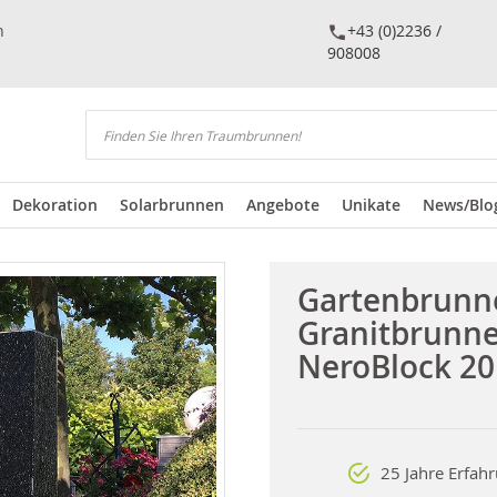
n
+43 (0)2236 /
908008
Suchen
Dekoration
Solarbrunnen
Angebote
Unikate
News/Blo
Gartenbrunn
Granitbrunn
NeroBlock 20
25 Jahre Erfah