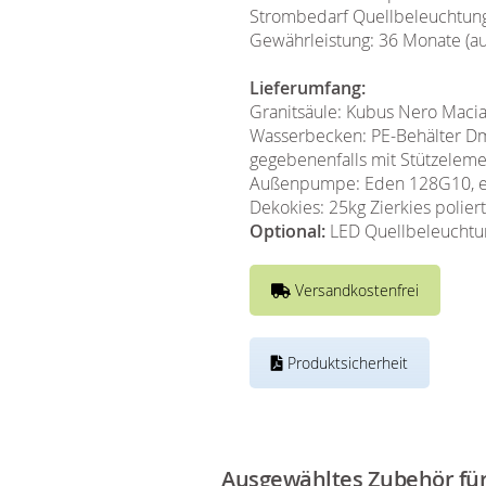
Strombedarf Quellbeleuchtung
Gewährleistung: 36 Monate (
Lieferumfang:
Granitsäule: Kubus Nero Macia
Wasserbecken: PE-Behälter Dm 
gegebenenfalls mit Stützeleme
Außenpumpe: Eden 128G10, en
Dekokies: 25kg Zierkies polier
Optional:
LED Quellbeleuchtun
Versandkostenfrei
Produktsicherheit
Ausgewähltes Zubehör für 