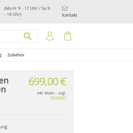
(Mo-Fr 9 - 17 Uhr / Sa 9
- 14 Uhr)
Kontakt
Anmelden
Warenkorb
SUCHEN
g
Zubehör
699,00 €
en
en
inkl. MwSt. - zzgl.
Versand*
rung