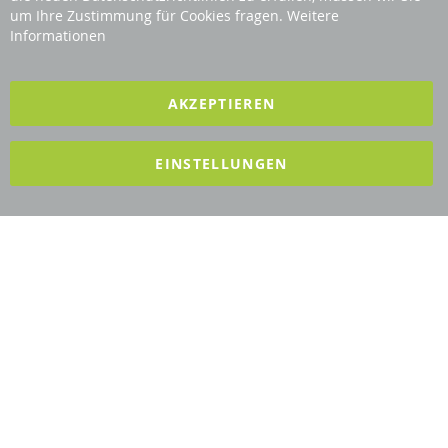
Bar
Revisage GmbH
um Ihre Zustimmung für Cookies fragen.
Weitere
Informationen
2025 REVISAGE GMBH - ALLE RECHTE VORBEHALTEN
AKZEPTIEREN
Förderndes Mitglied Galabau Verband Österreich
EINSTELLUNGEN