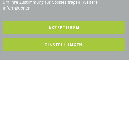
Bar
Revisage GmbH
um Ihre Zustimmung für Cookies fragen.
Weitere
Informationen
2025 REVISAGE GMBH - ALLE RECHTE VORBEHALTEN
AKZEPTIEREN
Förderndes Mitglied Galabau Verband Österreich
EINSTELLUNGEN