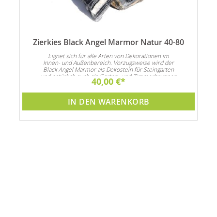
Zierkies Black Angel Marmor Natur 40-80
n
Eignet sich für alle Arten von Dekorationen im
Innen- und Außenbereich. Vorzugsweise wird der
Black Angel Marmor als Dekostein für Steingarten
und natürlich auch als Garten- und Zimmerbrunnen
40,00 €
Dekoration verwendet
IN DEN WARENKORB