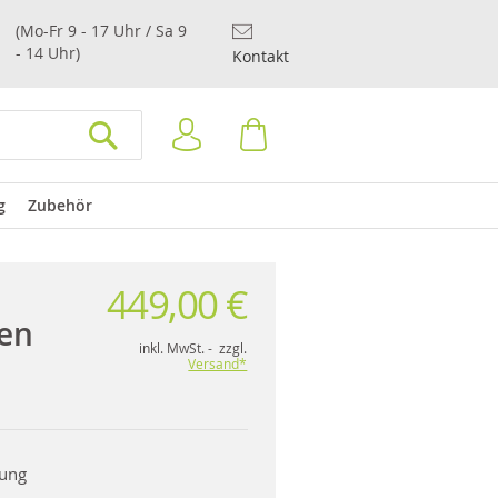
(Mo-Fr 9 - 17 Uhr / Sa 9
- 14 Uhr)
Kontakt
Anmelden
Warenkorb
SUCHEN
g
Zubehör
449,00 €
en
inkl. MwSt. - zzgl.
Versand*
rung