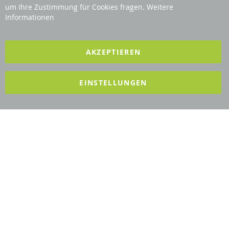
Bar
Revisage GmbH
um Ihre Zustimmung für Cookies fragen.
Weitere
Informationen
2025 REVISAGE GMBH - ALLE RECHTE VORBEHALTEN
AKZEPTIEREN
Förderndes Mitglied Galabau Verband Österreich
EINSTELLUNGEN