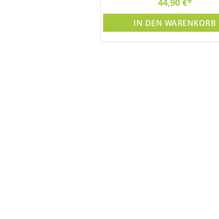
50,00 €
44,90 €
DEN WARENKORB
IN DEN WARENKORB