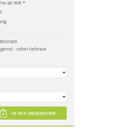
rei ab 90€ *
f
ung
BS41060
agernd - sofort lieferbar
IN DEN WARENKORB