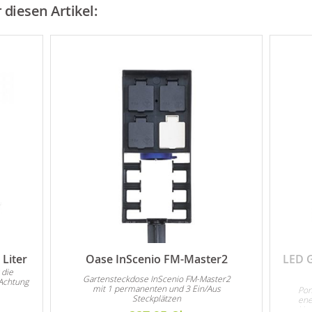
diesen Artikel:
Liter
Oase InScenio FM-Master2
LED 
 die
Gartensteckdose InScenio FM-Master2
Achtung
mit 1 permanenten und 3 Ein/Aus
Pon
Steckplätzen
ene
Unt