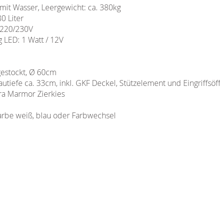
mit Wasser, Leergewicht: ca. 380kg
0 Liter
 220/230V
 LED: 1 Watt / 12V
gestockt, Ø 60cm
utiefe ca. 33cm, inkl. GKF Deckel, Stützelement und Eingriffsö
ra Marmor Zierkies
rbe weiß, blau oder Farbwechsel