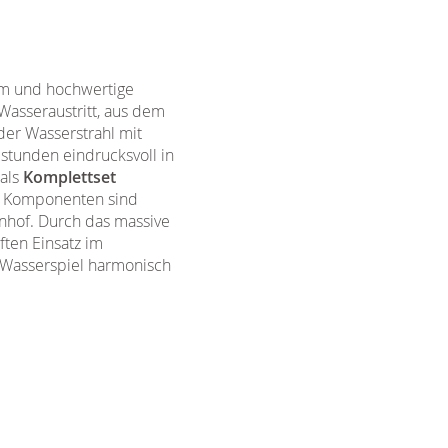
rm und hochwertige
Wasseraustritt, aus dem
 der Wasserstrahl mit
tunden eindrucksvoll in
 als
Komplettset
en Komponenten sind
enhof. Durch das massive
ften Einsatz im
s Wasserspiel harmonisch