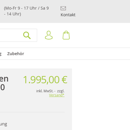
(Mo-Fr 9 - 17 Uhr / Sa 9
- 14 Uhr)
Kontakt
Anmelden
Warenkorb
SUCHEN
g
Zubehör
1.995,00 €
en
60
inkl. MwSt. - zzgl.
Versand*
rung