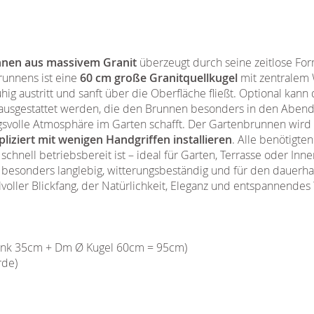
nnen aus massivem Granit
überzeugt durch seine zeitlose Fo
runnens ist eine
60 cm große Granitquellkugel
mit zentralem 
ig austritt und sanft über die Oberfläche fließt. Optional kann
ausgestattet werden, die den Brunnen besonders in den Abends
svolle Atmosphäre im Garten schafft. Der Gartenbrunnen wird
iziert mit wenigen Handgriffen installieren
. Alle benötigt
schnell betriebsbereit ist – ideal für Garten, Terrasse oder Inn
 besonders langlebig, witterungsbeständig und für den dauerha
lvoller Blickfang, der Natürlichkeit, Eleganz und entspannende
ank 35cm + Dm Ø Kugel 60cm = 95cm)
rde)