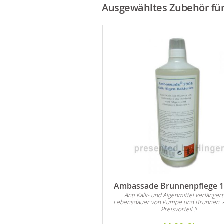
Ausgewähltes Zubehör für 
 Zierkies Nero Absolut
Ambassade Brunnenpflege 1 
Rundkies
Anti Kalk- und Algenmittel verlängert
Lebensdauer von Pumpe und Brunnen. 
 sich für alle Arten von
Preisvorteil !!
ationen im Innen- und
Außenbereich.