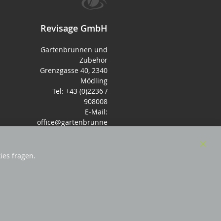
Revisage GmbH
Gartenbrunnen und
Zubehör
Grenzgasse 40, 2340
Mödling
Tel: +43 (0)2236 /
908008
E-Mail:
office@gartenbrunne
n.de
Mo-Fr: 9-17 - Samstag
9-14 Uhr
Clos
ies fragen.
Cook
Bar
örderndes Mitglied Galabau Verband Österreich