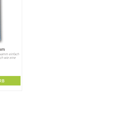
amm
hwamm einfach
ch wie eine
RB