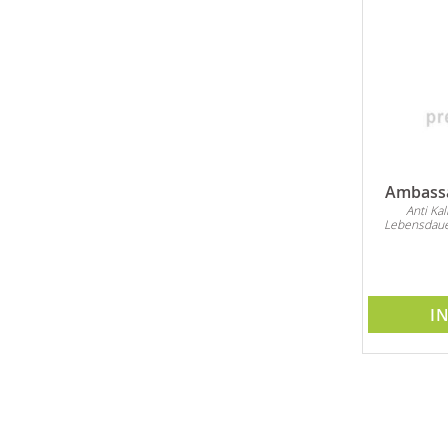
Ambassa
Anti Ka
Lebensdaue
I