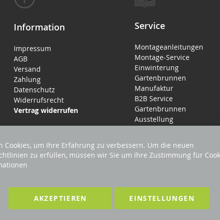
Service
Information
Montageanleitungen
Impressum
Montage-Service
AGB
Einwinterung
Versand
Gartenbrunnen
Zahlung
Manufaktur
Datenschutz
B2B Service
Widerrufsrecht
Gartenbrunnen
Vertrag widerrufen
Ausstellung
 Cookies, um Ihre Erfahrung zu verbessern. Um die neuen
chtlinien zu erfüllen, müssen wir Sie um Ihre Zustimmung für Cook
mationen
LTEN
F
AKZEPTIEREN
EINSTELLUNGEN